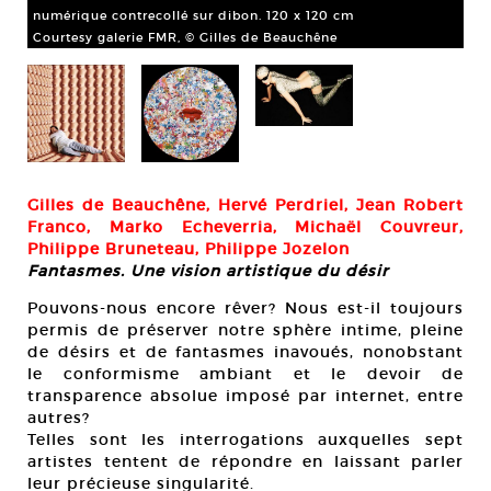
numérique contrecollé sur dibon. 120 x 120 cm
dib
Courtesy galerie FMR, © Gilles de Beauchêne
Cou
Gilles de Beauchêne, Hervé Perdriel, Jean Robert
Franco, Marko Echeverria, Michaël Couvreur,
Philippe Bruneteau, Philippe Jozelon
Fantasmes. Une vision artistique du désir
Pouvons-nous encore rêver? Nous est-il toujours
permis de préserver notre sphère intime, pleine
de désirs et de fantasmes inavoués, nonobstant
le conformisme ambiant et le devoir de
transparence absolue imposé par internet, entre
autres?
Telles sont les interrogations auxquelles sept
artistes tentent de répondre en laissant parler
leur précieuse singularité.