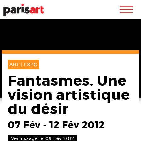
m
ART |
EXPO
Fantasmes. Une
vision artistique
du désir
07 Fév
-
12 Fév 2012
Vernissage le 09 Fév 2012