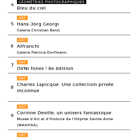
GÉOMÉTRIES PHOTOGRAPHIQUES
4
Bleu du ciel
ART
5
Hans-Jörg Georgi
Galerie Christian Berst,
ART
6
Affranchi
Galerie Patricia Dorfmann,
ART
7
OVNi folies ! 8e édition
ART
Charles Lapicque. Une collection privée
8
inconnue
,
ART
Corinne Deville, un univers fantastique
9
Musée d’Art et d’Histoire de l’Hôpital Sainte-Anne
(MAHHSA),
ART