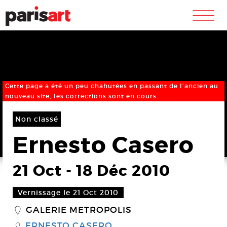
m
Cette page a été un peu chahutées en passant de l’ancien au
nouveau site, les corrections sont en cours.
Non classé
Ernesto Casero
21 Oct
-
18 Déc 2010
Vernissage le 21 Oct 2010
GALERIE METROPOLIS
_
ERNESTO CASERO
S