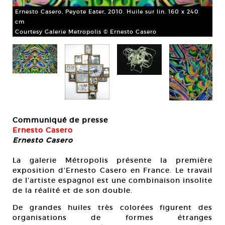
Ernesto Casero, Peyote Eater, 2010. Huile sur lin. 160 x 240
cm
Courtesy Galerie Metropolis © Ernesto Casero
Communiqué de presse
Er
Ernesto Casero
.
Cou
Ernesto Casero
La galerie Métropolis présente la première
exposition d’Ernesto Casero en France. Le travail
de l’artiste espagnol est une combinaison insolite
de la réalité et de son double.
De grandes huiles très colorées figurent des
organisations de formes étranges