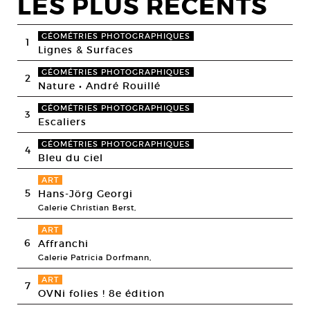
LES PLUS RECENTS
GÉOMÉTRIES PHOTOGRAPHIQUES
1
Lignes & Surfaces
GÉOMÉTRIES PHOTOGRAPHIQUES
2
Nature • André Rouillé
GÉOMÉTRIES PHOTOGRAPHIQUES
3
Escaliers
GÉOMÉTRIES PHOTOGRAPHIQUES
4
Bleu du ciel
ART
5
Hans-Jörg Georgi
Galerie Christian Berst,
ART
6
Affranchi
Galerie Patricia Dorfmann,
ART
7
OVNi folies ! 8e édition