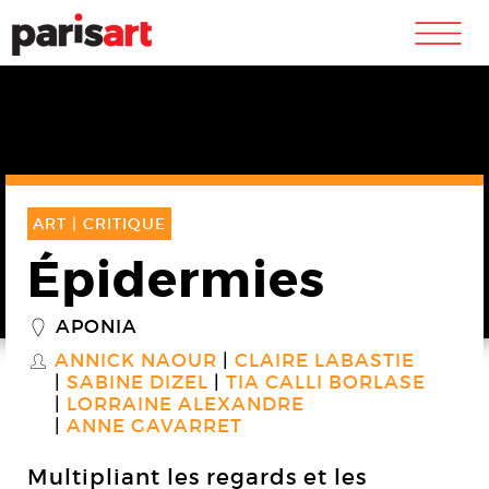
m
ART |
CRITIQUE
Épidermies
APONIA
_
ANNICK NAOUR
CLAIRE LABASTIE
S
SABINE DIZEL
TIA CALLI BORLASE
LORRAINE ALEXANDRE
ANNE GAVARRET
Multipliant les regards et les