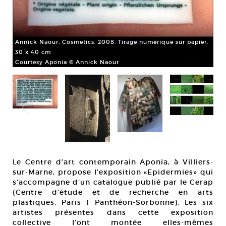
Annick Naour, Cosmetics, 2008. Tirage numérique sur papier.
30 x 40 cm
Courtesy Aponia © Annick Naour
Le Centre d’art contemporain Aponia, à Villiers-
sur-Marne, propose l’exposition «Epidermies» qui
s’accompagne d’un catalogue publié par le Cerap
(Centre d’étude et de recherche en arts
Tia
plastiques, Paris 1 Panthéon-Sorbonne). Les six
mat
artistes présentes dans cette exposition
Cou
collective l’ont montée elles-mêmes