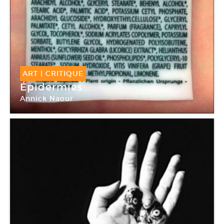
ART
|
CRITIQUE
Épidermies
Annick Naour
Aponia