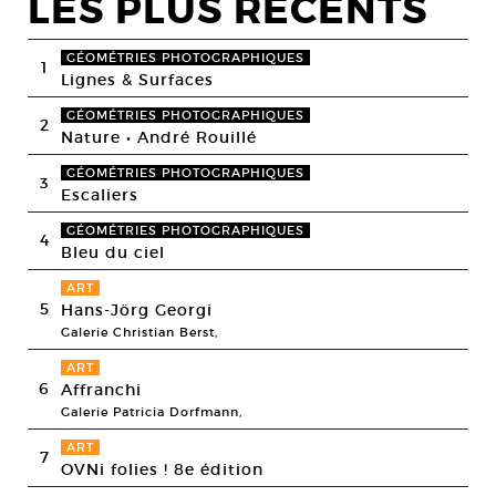
LES PLUS RECENTS
GÉOMÉTRIES PHOTOGRAPHIQUES
1
Lignes & Surfaces
GÉOMÉTRIES PHOTOGRAPHIQUES
2
Nature • André Rouillé
GÉOMÉTRIES PHOTOGRAPHIQUES
3
Escaliers
GÉOMÉTRIES PHOTOGRAPHIQUES
4
Bleu du ciel
ART
5
Hans-Jörg Georgi
Galerie Christian Berst,
ART
6
Affranchi
Galerie Patricia Dorfmann,
ART
7
OVNi folies ! 8e édition