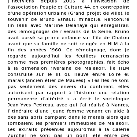
j’interviens depuis 2003 à l’invitation de
l’association Peuple et Culture 44, en contrepoint
d’une opération urbaine (Grand projet de ville), le
souvenir de Bruno Esnault m’habite. Rencontré
fin 1988 avec Martine Delahaye qui enregistrait
des témoignages de riverains de la Seine, Bruno
avait passé sa prime enfance sur l’île de Chatou
avant que sa famille ne soit relogée en HLM à la
fin des années 1960. Ce témoignage, dont je
regarde aujourd’hui les feuillets retranscrits
comme mes premières photographies, fait écho
à la dimension riveraine de Malakoff, île HLM
construite sur le lit du fleuve entre Loire et
marais (ancien étier de Mauves). « Les îles ne sont
pas seulement des envers du continent, elles
autorisent par rapport à l’histoire une relation
permanente d’altérité » a écrit le sociologue
Jean-Yves Petiteau, avec qui j’ai réalisé à Nantes,
l’itinéraire d’une jeune femme venant en aide à
des sans abris campant dans le marais alors que
tombaient les premiers immeubles de Malakoff.
Les extraits présentés aujourd’hui à la Galerie
Zürcher ne sont pas un pont jeté entre des