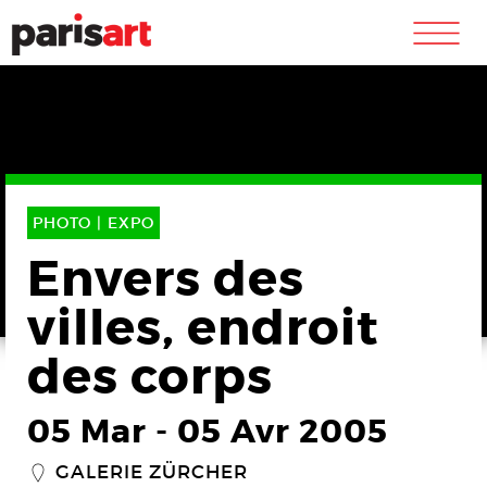
m
PHOTO |
EXPO
Envers des
villes, endroit
des corps
05 Mar
-
05 Avr 2005
GALERIE ZÜRCHER
_