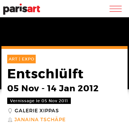
m
ART |
EXPO
Entschlülft
05 Nov
-
14 Jan 2012
Vernissage le 05 Nov 2011
GALERIE XIPPAS
_
JANAINA TSCHÄPE
S