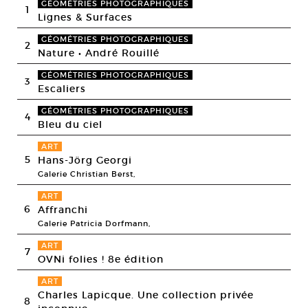
GÉOMÉTRIES PHOTOGRAPHIQUES
1
Lignes & Surfaces
GÉOMÉTRIES PHOTOGRAPHIQUES
2
Nature • André Rouillé
GÉOMÉTRIES PHOTOGRAPHIQUES
3
Escaliers
GÉOMÉTRIES PHOTOGRAPHIQUES
4
Bleu du ciel
ART
5
Hans-Jörg Georgi
Galerie Christian Berst,
ART
6
Affranchi
Galerie Patricia Dorfmann,
ART
7
OVNi folies ! 8e édition
ART
Charles Lapicque. Une collection privée
8