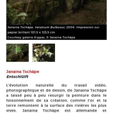
Ja
Janaina Tschäpe,
Veratrum Bulbosus
, 2006. Impression sur
bri
papier brillant 101,5 x 125,5 cm
Cou
Courtesy galerie Xippas, © Janaina Tschäpe
Janaina Tschäpe
Entschlülft
L’évolution naturelle du travail vidéo,
photographique et de dessin, de Janaina Tschäpe
a laissé peu à peu resurgir la peinture dans le
foisonnement de sa création, comme l’or et la
terre remontent à la surface des rivières les plus
vives. Janaina Tschäpe est allemande et