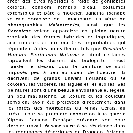
créer des êtres hybrides à l’aide de gonflables
colorés, condom remplis d’eau, costumes
extensibles et pâte à modeler, Janaina Tschäpe
se fait botaniste de l’imaginaire. La série de
photographies
Melantropics
, ainsi que les
Botanicas
voient apparaître en pleine nature
tropicale des formes hybrides et impudiques,
aux couleurs et aux matières improbables qui
répondent à des noms fleuris tels que
Rosalinda
Humida
,
Floribunda Noturna
et dont certaines
rappellent les dessins du biologiste Ernest
Haekle. Le dessin, puis la peinture se sont
imposés peu à peu au coeur de l’oeuvre. Ils
décrivent de grands univers flottants où se
côtoient les viscères, les algues et les étoiles. Ses
peintures sont d’une beauté envoûtante et légère,
un peu matissienne. La texture et les couleurs
semblent avoir été prélevées directement dans
les forêts des montagnes du Minas Gerais, au
Brésil. Pour sa première exposition à la galerie
Xippas, Janaina Tschäpe présente son tout
dernier travail, faisant suite à sa résidence dans
les montagnes désertiques de Dragoon, Arizona,