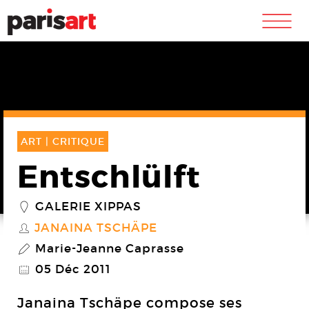
m
ART |
CRITIQUE
Entschlülft
GALERIE XIPPAS
_
JANAINA TSCHÄPE
S
Marie-Jeanne Caprasse
P
05 Déc 2011
@
Janaina Tschäpe compose ses