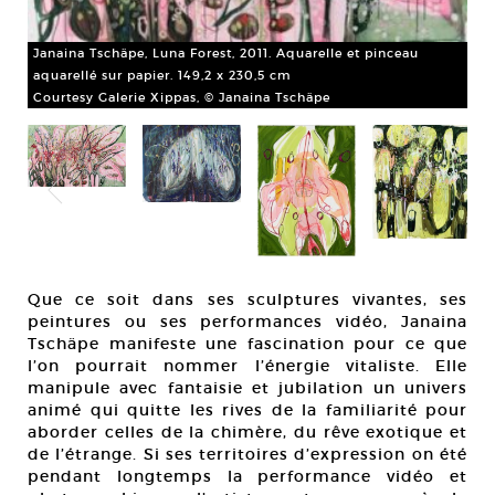
Janaina Tschäpe, Luna Forest, 2011. Aquarelle et pinceau
aquarellé sur papier. 149,2 x 230,5 cm
Courtesy Galerie Xippas, © Janaina Tschäpe
Jan
aqu
Cou
Que ce soit dans ses sculptures vivantes, ses
peintures ou ses performances vidéo, Janaina
Tschäpe manifeste une fascination pour ce que
l’on pourrait nommer l’énergie vitaliste. Elle
manipule avec fantaisie et jubilation un univers
animé qui quitte les rives de la familiarité pour
aborder celles de la chimère, du rêve exotique et
de l’étrange. Si ses territoires d’expression on été
pendant longtemps la performance vidéo et