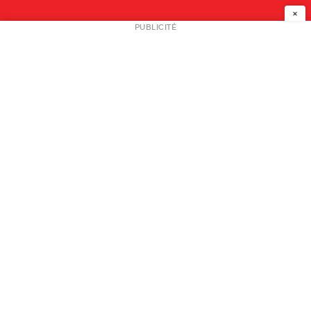
×
NEWSLETTER
PUBLICITÉ
L
A PROPOS
PLAN MEDIA
PARTENAIRES
CONTACT
© 2026 copyright