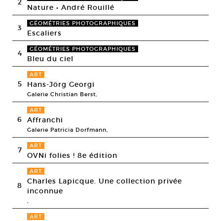
2
Nature • André Rouillé
GÉOMÉTRIES PHOTOGRAPHIQUES
3
Escaliers
GÉOMÉTRIES PHOTOGRAPHIQUES
4
Bleu du ciel
ART
5
Hans-Jörg Georgi
Galerie Christian Berst,
ART
6
Affranchi
Galerie Patricia Dorfmann,
ART
7
OVNi folies ! 8e édition
ART
Charles Lapicque. Une collection privée
8
inconnue
,
ART