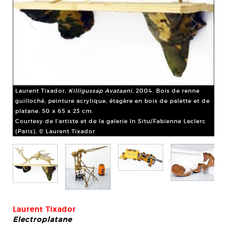
eur
en
rc
Laurent Tixador,
Killigussap Avataani,
2004. Bois de renne
guilloché, peinture acrylique, étagère en bois de palette et de
platane. 50 x 65 x 23 cm.
Lau
Courtesy de l’artiste et de la galerie In Situ/Fabienne Leclerc
boî
(Paris), © Laurent Tixador
150
Cou
(Pa
Laurent Tixador
Electroplatane