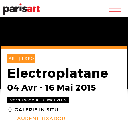
m
ART |
EXPO
Electroplatane
04 Avr
-
16 Mai 2015
Vernissage le 16 Mai 2015
GALERIE IN SITU
_
LAURENT TIXADOR
S