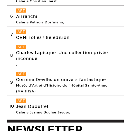
Galerie Christian Berst,
ART
6
Affranchi
Galerie Patricia Dorfmann,
ART
7
OVNi folies ! 8e édition
ART
Charles Lapicque. Une collection privée
8
inconnue
,
ART
Corinne Deville, un univers fantastique
9
Musée d’Art et d’Histoire de l’Hôpital Sainte-Anne
(MAHHSA),
ART
10
Jean Dubuffet
Galerie Jeanne Bucher Jaeger,
NEWSLETTER