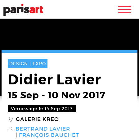
m
DESIGN |
EXPO
Didier Lavier
15 Sep
-
10 Nov 2017
Vernissage le 14 Sep 2017
GALERIE KREO
_
BERTRAND LAVIER
S
FRANÇOIS BAUCHET