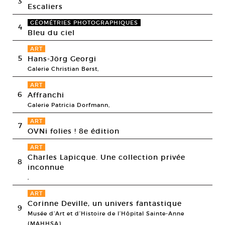
3
Escaliers
GÉOMÉTRIES PHOTOGRAPHIQUES
4
Bleu du ciel
ART
5
Hans-Jörg Georgi
Galerie Christian Berst,
ART
6
Affranchi
Galerie Patricia Dorfmann,
ART
7
OVNi folies ! 8e édition
ART
Charles Lapicque. Une collection privée
8
inconnue
,
ART
Corinne Deville, un univers fantastique
9
Musée d’Art et d’Histoire de l’Hôpital Sainte-Anne
(MAHHSA),