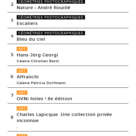
GÉOMÉTRIES PHOTOGRAPHIQUES
2
Nature • André Rouillé
GÉOMÉTRIES PHOTOGRAPHIQUES
3
Escaliers
GÉOMÉTRIES PHOTOGRAPHIQUES
4
Bleu du ciel
ART
5
Hans-Jörg Georgi
Galerie Christian Berst,
ART
6
Affranchi
Galerie Patricia Dorfmann,
ART
7
OVNi folies ! 8e édition
ART
Charles Lapicque. Une collection privée
8
inconnue
,