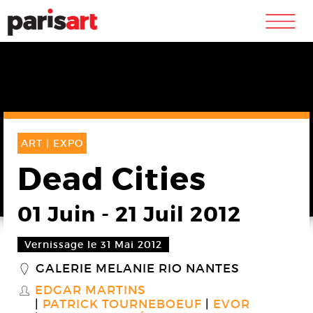
m
ART |
EXPO
Dead Cities
01 Juin
-
21 Juil 2012
Vernissage le 31 Mai 2012
GALERIE MELANIE RIO NANTES
_
EDGAR MARTINS
S
PATRICK TOURNEBOEUF
EVOR