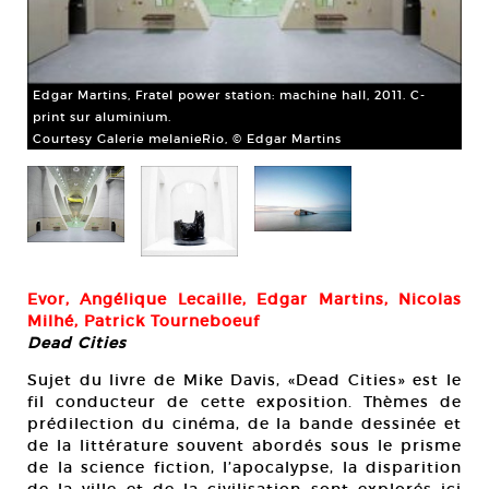
.
Edgar Martins, Fratel power station: machine hall, 2011. C-
print sur aluminium.
Courtesy Galerie melanieRio, © Edgar Martins
Ang
plo
Cou
Evor, Angélique Lecaille, Edgar Martins, Nicolas
Milhé, Patrick Tourneboeuf
Dead Cities
Sujet du livre de Mike Davis, «Dead Cities» est le
fil conducteur de cette exposition. Thèmes de
prédilection du cinéma, de la bande dessinée et
de la littérature souvent abordés sous le prisme
de la science fiction, l’apocalypse, la disparition
de la ville et de la civilisation sont explorés ici