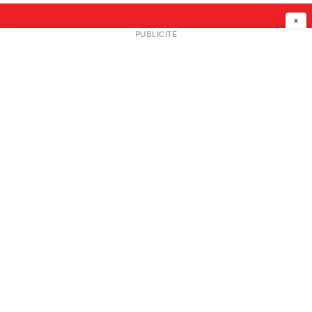
×
NEWSLETTER
PUBLICITÉ
L
A PROPOS
PLAN MEDIA
PARTENAIRES
CONTACT
© 2026 copyright