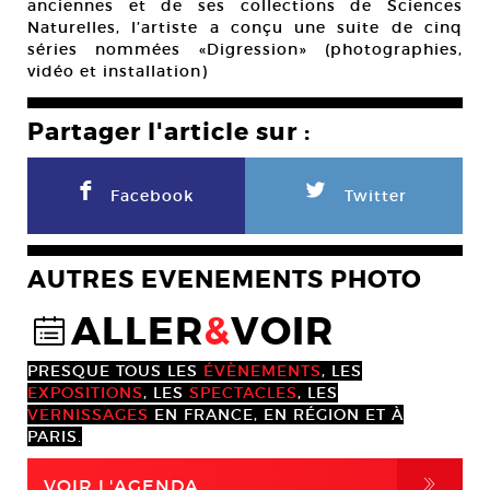
anciennes et de ses collections de Sciences
Naturelles, l’artiste a conçu une suite de cinq
séries nommées «Digression» (photographies,
vidéo et installation)
Partager l'article sur :
F
L
Facebook
Twitter
AUTRES EVENEMENTS PHOTO
ALLER
&
VOIR
@
PRESQUE TOUS LES
ÉVÈNEMENTS
, LES
EXPOSITIONS
, LES
SPECTACLES
, LES
VERNISSAGES
EN FRANCE, EN RÉGION ET À
PARIS.
,
VOIR L'AGENDA