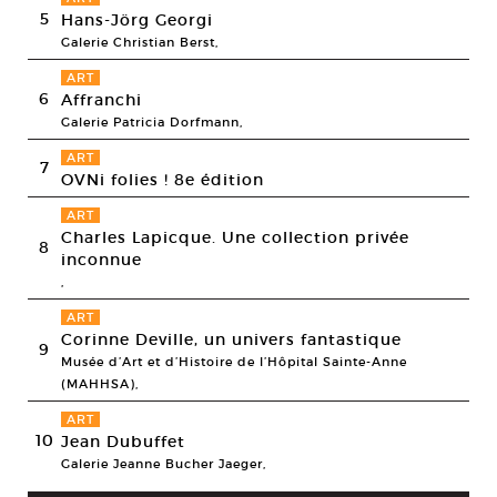
5
Hans-Jörg Georgi
Galerie Christian Berst,
ART
6
Affranchi
Galerie Patricia Dorfmann,
ART
7
OVNi folies ! 8e édition
ART
Charles Lapicque. Une collection privée
8
inconnue
,
ART
Corinne Deville, un univers fantastique
9
Musée d’Art et d’Histoire de l’Hôpital Sainte-Anne
(MAHHSA),
ART
10
Jean Dubuffet
Galerie Jeanne Bucher Jaeger,