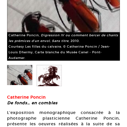
Catherine Poncin,
Digression IV ou comment bercer de chants
Ca
les prémices d’un envol, Sans titre
, 2010.
tra
Courtesy Les filles du calvaire, © Catherine Poncin / Jean-
Cou
Louis Dhermy, Carte blanche du Musée Canel - Pont-
bl
Audemer.
l’ar
Catherine Poncin
De fonds… en combles
L’exposition monographique consacrée à la
photographe plasticienne Catherine Poncin,
présente les oeuvres réalisées à la suite de sa