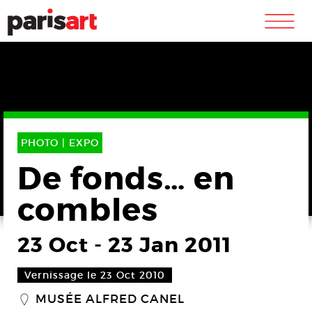
m
PHOTO |
EXPO
De fonds… en
combles
23 Oct
-
23 Jan 2011
Vernissage le 23 Oct 2010
MUSÉE ALFRED CANEL
_