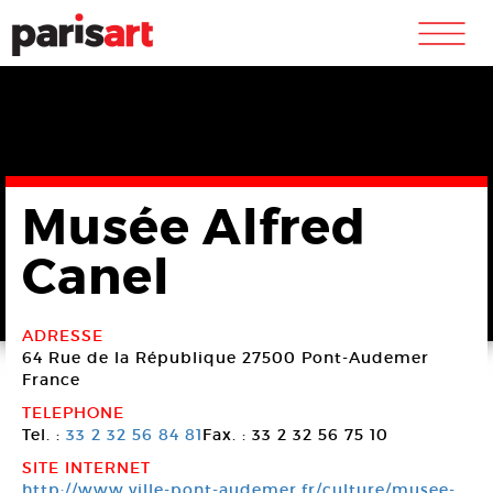
m
Musée Alfred
Canel
ADRESSE
64 Rue de la République
27500 Pont-Audemer
France
TELEPHONE
Tel. :
33 2 32 56 84 81
Fax. : 33 2 32 56 75 10
SITE INTERNET
http://www.ville-pont-audemer.fr/culture/musee-