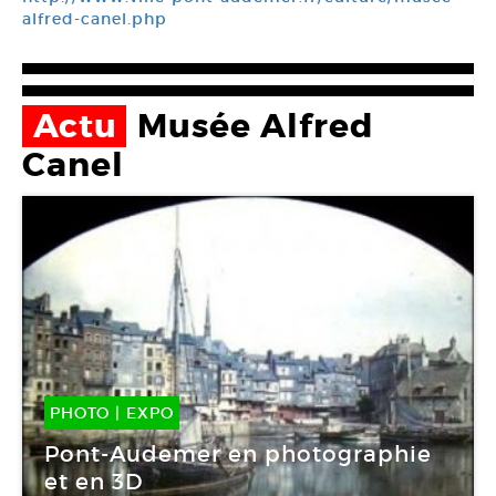
alfred-canel.php
Actu
Musée Alfred
Canel
PHOTO
|
EXPO
02 Juil -
13 Nov 2011
Pont-Audemer en photographie
et en 3D