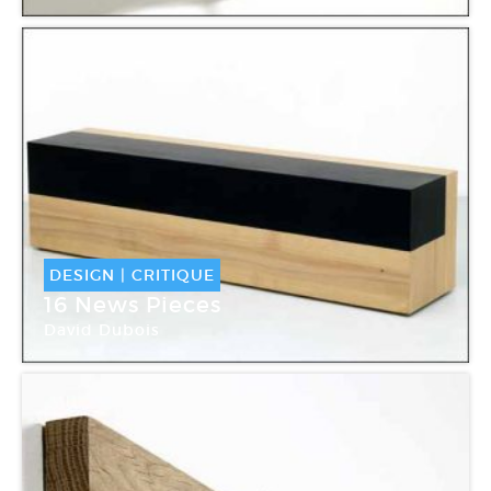
Galerie Kreo
DESIGN
|
CRITIQUE
16 News Pieces
David Dubois
Galerie Kreo