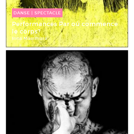
DANSE
|
SPECTACLE
06 Mai -
21 Mai 2015
Performances Par où commence
le corps?
Inna Maaimura
Le Générateur