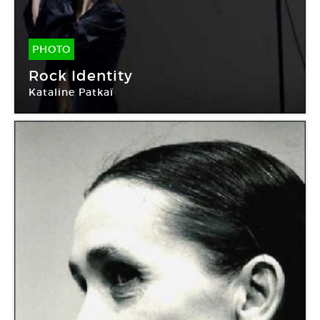
PHOTO
16 Juil -
21 Juil 2010
Rock Identity
Kataline Patkaï
La Condition des soies