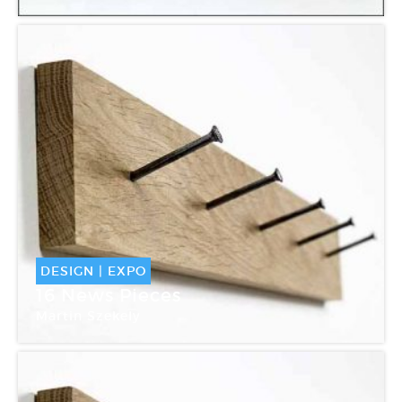
Galerie Kreo
DESIGN
|
EXPO
16 News Pieces
Martin Szekely