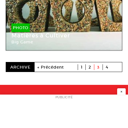
PHOTO
Matières à Cultiver
Big Game
ARCHIVE
« Précédent
1
2
3
4
Suivant »
×
NEWSLETTER
PUBLICITÉ