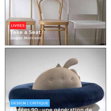
LIVRES
Take a Seat !
Jasper Morrison
DESIGN
|
CRITIQUE
Années 90 : une génération de