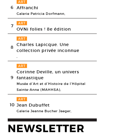
ART
6
Affranchi
Galerie Patricia Dorfmann,
ART
7
OVNi folies ! 8e édition
ART
Charles Lapicque. Une
8
collection privée inconnue
,
ART
Corinne Deville, un univers
9
fantastique
Musée d’Art et d’Histoire de l’Hôpital
Sainte-Anne (MAHHSA),
ART
10
Jean Dubuffet
Galerie Jeanne Bucher Jaeger,
NEWSLETTER