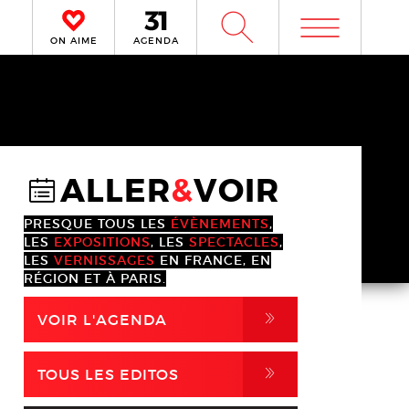
m
W
ON AIME
AGENDA
ALLER
&
VOIR
@
PRESQUE TOUS LES
ÉVÈNEMENTS
,
LES
EXPOSITIONS
, LES
SPECTACLES
,
LES
VERNISSAGES
EN FRANCE, EN
RÉGION ET À PARIS.
,
VOIR L'AGENDA
,
TOUS LES EDITOS