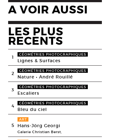
A VOIR AUSSI
LES PLUS
RECENTS
GÉOMÉTRIES PHOTOGRAPHIQUES
1
Lignes & Surfaces
GÉOMÉTRIES PHOTOGRAPHIQUES
2
Nature • André Rouillé
GÉOMÉTRIES PHOTOGRAPHIQUES
3
Escaliers
GÉOMÉTRIES PHOTOGRAPHIQUES
4
Bleu du ciel
ART
5
Hans-Jörg Georgi
Galerie Christian Berst,