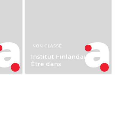
NON CLASSÉ
01 Déc -
10 Déc 2005
Institut Finlandais :
s
Être dans
Institut finlandais