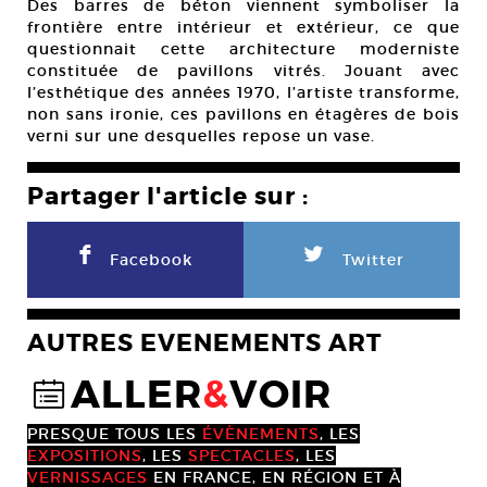
Des barres de béton viennent symboliser la
frontière entre intérieur et extérieur, ce que
questionnait cette architecture moderniste
constituée de pavillons vitrés. Jouant avec
l’esthétique des années 1970, l’artiste transforme,
non sans ironie, ces pavillons en étagères de bois
verni sur une desquelles repose un vase.
Partager l'article sur :
F
L
Facebook
Twitter
AUTRES EVENEMENTS ART
ALLER
&
VOIR
@
PRESQUE TOUS LES
ÉVÈNEMENTS
, LES
EXPOSITIONS
, LES
SPECTACLES
, LES
VERNISSAGES
EN FRANCE, EN RÉGION ET À