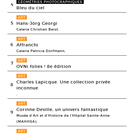
GÉOMÉTRIES PHOTOGRAPHIQUES
4
Bleu du ciel
ART
5
Hans-Jörg Georgi
Galerie Christian Berst,
ART
6
Affranchi
Galerie Patricia Dorfmann,
ART
7
OVNi folies ! 8e édition
ART
Charles Lapicque. Une collection privée
8
inconnue
,
ART
Corinne Deville, un univers fantastique
9
Musée d’Art et d’Histoire de l’Hôpital Sainte-Anne
(MAHHSA),
ART