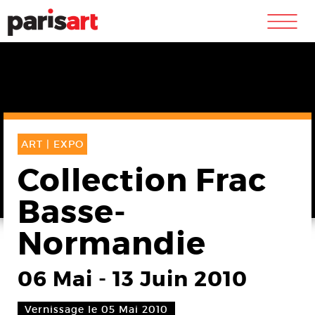
m
ART |
EXPO
Collection Frac
Basse-
Normandie
06 Mai
-
13 Juin 2010
Vernissage le 05 Mai 2010