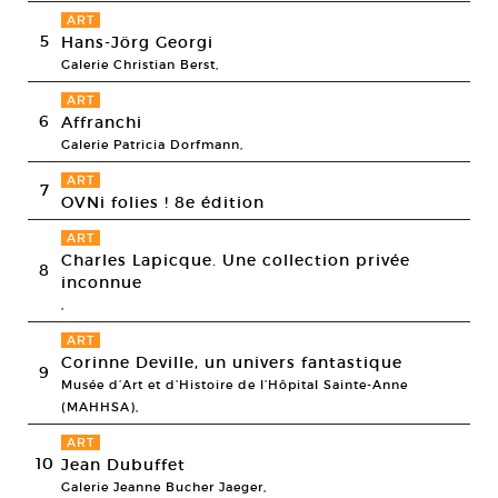
ART
5
Hans-Jörg Georgi
Galerie Christian Berst,
ART
6
Affranchi
Galerie Patricia Dorfmann,
ART
7
OVNi folies ! 8e édition
ART
Charles Lapicque. Une collection privée
8
inconnue
,
ART
Corinne Deville, un univers fantastique
9
Musée d’Art et d’Histoire de l’Hôpital Sainte-Anne
(MAHHSA),
ART
10
Jean Dubuffet
Galerie Jeanne Bucher Jaeger,