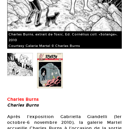
Charles Burns, extrait de Toxic, Ed. Cornélius coll. «Solange»,
2010
Courtesy Galerie Martel © Charles Burns
Cha
Cou
Charles Burns
Charles Burns
Après l’exposition Gabriella Giandelli (1er
octobre-6 novembre 2010), la galerie Martel
accueille Charles Burns à l’occasion de la sortie