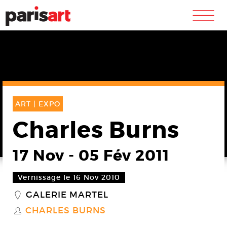
m
ART |
EXPO
Charles Burns
17 Nov
-
05 Fév 2011
Vernissage le 16 Nov 2010
GALERIE MARTEL
_
CHARLES BURNS
S