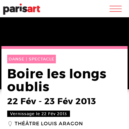
m
DANSE |
SPECTACLE
Boire les longs
oublis
22 Fév
-
23 Fév 2013
Vernissage le 22 Fév 2013
THÉÂTRE LOUIS ARAGON
_