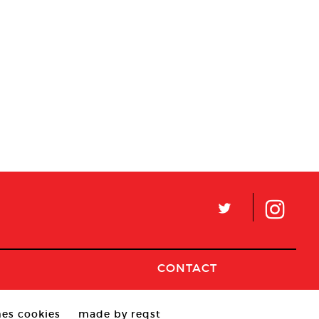
L
CONTACT
es cookies
made by reqst