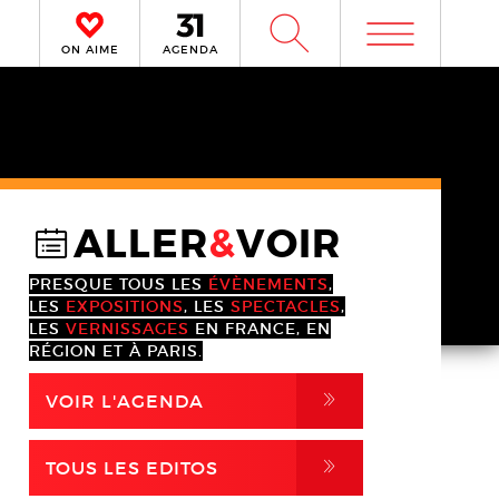
m
W
ON AIME
AGENDA
ALLER
&
VOIR
@
PRESQUE TOUS LES
ÉVÈNEMENTS
,
LES
EXPOSITIONS
, LES
SPECTACLES
,
LES
VERNISSAGES
EN FRANCE, EN
RÉGION ET À PARIS.
,
VOIR L'AGENDA
,
TOUS LES EDITOS