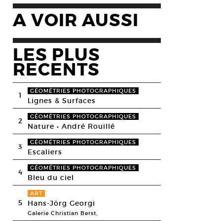
A VOIR AUSSI
LES PLUS
RECENTS
GÉOMÉTRIES PHOTOGRAPHIQUES
1
Lignes & Surfaces
GÉOMÉTRIES PHOTOGRAPHIQUES
2
Nature • André Rouillé
GÉOMÉTRIES PHOTOGRAPHIQUES
3
Escaliers
GÉOMÉTRIES PHOTOGRAPHIQUES
4
Bleu du ciel
ART
5
Hans-Jörg Georgi
Galerie Christian Berst,