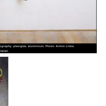
tography, plexiglas, aluminium. Photo: Armin Linke.
Moshi
telan.
Court