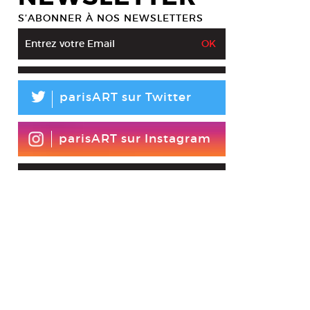
S’ABONNER À NOS NEWSLETTERS
L
parisART sur Twitter
parisART sur Instagram
ri Farhad, Cowboys and Indian, 2007. Acrylic and glitter on canvas. 160
esy The Farjam Collection, © Moshiri Farhad.