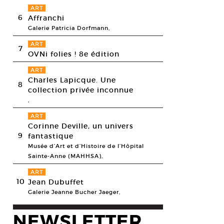
ART
6
Affranchi
Galerie Patricia Dorfmann,
ART
7
OVNi folies ! 8e édition
ART
Charles Lapicque. Une
8
collection privée inconnue
,
ART
Corinne Deville, un univers
9
fantastique
Musée d’Art et d’Histoire de l’Hôpital
Sainte-Anne (MAHHSA),
ART
10
Jean Dubuffet
Galerie Jeanne Bucher Jaeger,
NEWSLETTER