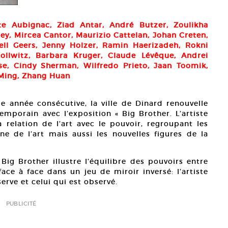
te Aubignac, Ziad Antar, André Butzer, Zoulikha
ey, Mircea Cantor, Maurizio Cattelan, Johan Creten,
ell Geers, Jenny Holzer, Ramin Haerizadeh, Rokni
ollwitz, Barbara Kruger, Claude Lévêque, Andrei
se, Cindy Sherman, Wilfredo Prieto, Jaan Toomik,
-Ming, Zhang Huan
e année consécutive, la ville de Dinard renouvelle
mporain avec l’exposition « Big Brother. L’artiste
a relation de l’art avec le pouvoir, regroupant les
e de l’art mais aussi les nouvelles figures de la
ig Brother illustre l’équilibre des pouvoirs entre
 face à face dans un jeu de miroir inversé: l’artiste
erve et celui qui est observé.
PUBLICITÉ