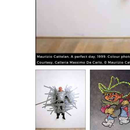
Maurizio Cattelan, A perfect day, 1999. Colour pho
Courtesy, Galleria Massimo De Carlo, © Maurizio Cat