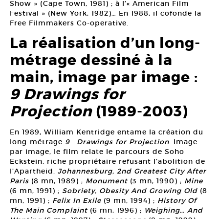
Show » (Cape Town, 1981) ; à l’« American Film
Festival » (New York, 1982)… En 1988, il cofonde la
Free Filmmakers Co-operative.
La réalisation d’un long-
métrage dessiné à la
main, image par image :
9 Drawings for
Projection
(1989-2003)
En 1989, William Kentridge entame la création du
long-métrage
9 Drawings for Projection
. Image
par image, le film relate le parcours de Soho
Eckstein, riche propriétaire refusant l’abolition de
l’Apartheid.
Johannesburg, 2nd Greatest City After
Paris
(8 mn, 1989) ;
Monument
(3 mn, 1990) ;
Mine
(6 mn, 1991) ;
Sobriety, Obesity And Growing Old
(8
mn, 1991) ;
Felix In Exile
(9 mn, 1994) ;
History Of
The Main Complaint
(6 mn, 1996) ;
Weighing… And