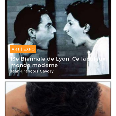
ART
|
EXPO
10 Sep -
03 Jan 2016
13e Biennale de Lyon. Ce fabuleux
monde moderne
Jean-François Gavoty
Musée d’art contemporain de Lyon