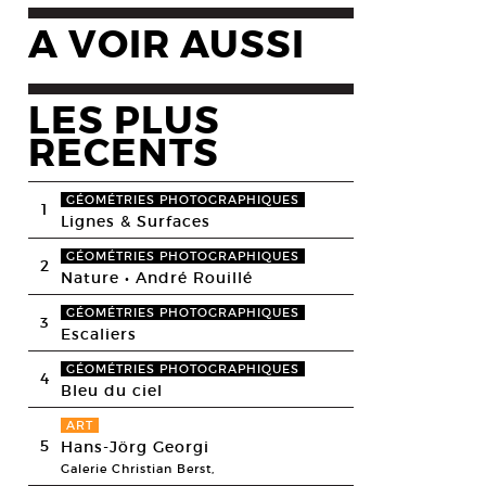
A VOIR AUSSI
LES PLUS
RECENTS
GÉOMÉTRIES PHOTOGRAPHIQUES
1
Lignes & Surfaces
GÉOMÉTRIES PHOTOGRAPHIQUES
2
Nature • André Rouillé
GÉOMÉTRIES PHOTOGRAPHIQUES
3
Escaliers
GÉOMÉTRIES PHOTOGRAPHIQUES
4
Bleu du ciel
ART
5
Hans-Jörg Georgi
Galerie Christian Berst,