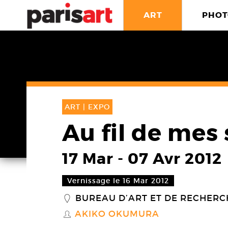
ART
PHOT
ART |
EXPO
Au fil de mes
17 Mar
-
07 Avr 2012
Vernissage le 16 Mar 2012
BUREAU D’ART ET DE RECHERC
_
AKIKO OKUMURA
S