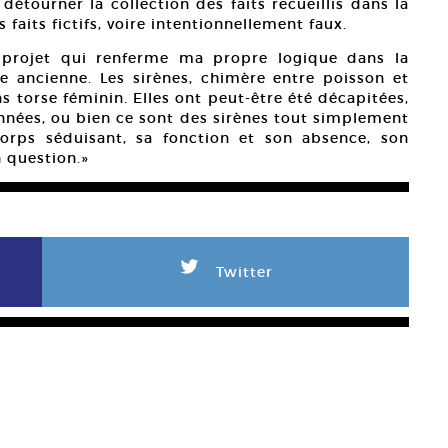
 détourner la collection des faits recueillis dans la
faits fictifs, voire intentionnellement faux.
 projet qui renferme ma propre logique dans la
e ancienne. Les sirènes, chimère entre poisson et
s torse féminin. Elles ont peut-être été décapitées,
nnées, ou bien ce sont des sirènes tout simplement
corps séduisant, sa fonction et son absence, son
 question.»
L
Twitter