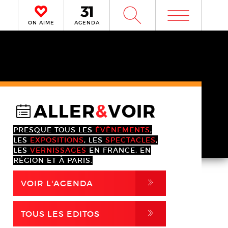
m
W
ON AIME
AGENDA
ALLER
&
VOIR
@
PRESQUE TOUS LES
ÉVÈNEMENTS
,
LES
EXPOSITIONS
, LES
SPECTACLES
,
LES
VERNISSAGES
EN FRANCE, EN
RÉGION ET À PARIS.
,
VOIR L'AGENDA
,
TOUS LES EDITOS