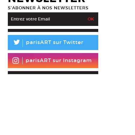
S’ABONNER À NOS NEWSLETTERS
 Okumura, Sans titre, 2011. Dessin encre sur papier
tesy BAR Roubaix © Akiko Okumura
L
parisART sur Twitter
parisART sur Instagram