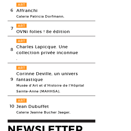
ART
6
Affranchi
Galerie Patricia Dorfmann,
ART
7
OVNi folies ! 8e édition
ART
Charles Lapicque. Une
8
collection privée inconnue
,
ART
Corinne Deville, un univers
9
fantastique
Musée d’Art et d’Histoire de l’Hôpital
Sainte-Anne (MAHHSA),
ART
10
Jean Dubuffet
Galerie Jeanne Bucher Jaeger,
NEWSLETTER