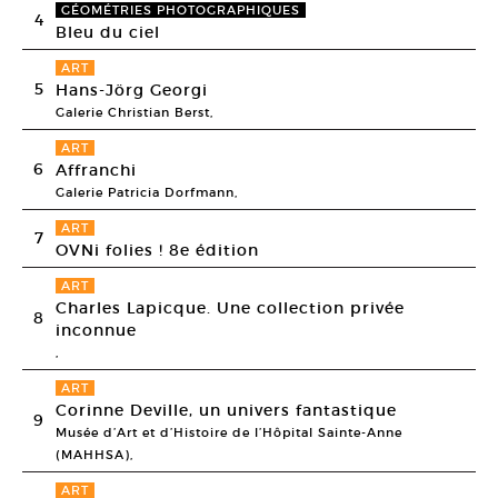
GÉOMÉTRIES PHOTOGRAPHIQUES
4
Bleu du ciel
ART
5
Hans-Jörg Georgi
Galerie Christian Berst,
ART
6
Affranchi
Galerie Patricia Dorfmann,
ART
7
OVNi folies ! 8e édition
ART
Charles Lapicque. Une collection privée
8
inconnue
,
ART
Corinne Deville, un univers fantastique
9
Musée d’Art et d’Histoire de l’Hôpital Sainte-Anne
(MAHHSA),
ART