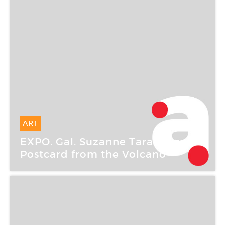
ART
26 Mai -
26 Mai 2007
EXPO. Gal. Suzanne Tarasiève : A
Postcard from the Volcano
Galerie Suzanne Tarasiève