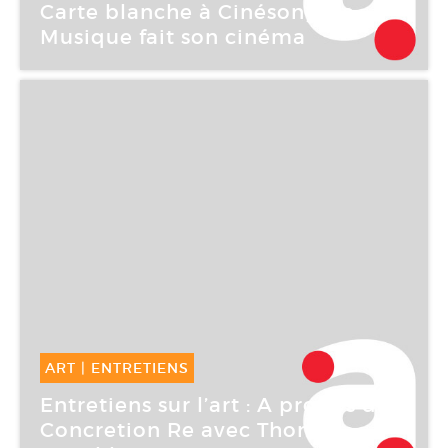
Carte blanche à Cinésong. La
Musique fait son cinéma
ART
|
ENTRETIENS
21 Mai -
21 Mai 2007
Entretiens sur l’art : A propos de
Concretion Re avec Thomas