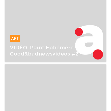
ART
20 Mai -
20 Mai 2007
VIDÉO. Point Ephémère :
Good&badnewsvideos #2
Point Ephémère