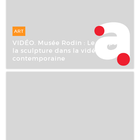
ART
20 Mai -
20 Mai 2007
VIDÉO. Musée Rodin : Le Corps et
la sculpture dans la vidéo
contemporaine