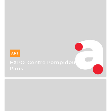
ART
29 Juil -
14 Août 2007
EXPO. Centre Pompidou : Airs de
Paris