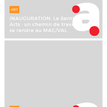
ART
20 Mai -
20 Mai 2007
INAUGURATION. Le Sentier des
Arts : un chemin de traverse pour
se rendre au MAC/VAL