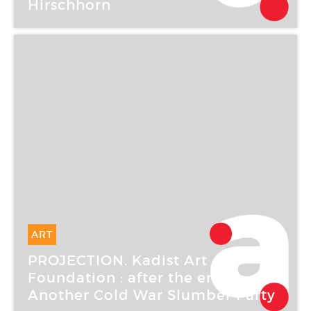
Hirschhorn
Fondation d’entreprise Ricard
ART
01 Juin -
02 Juin 2007
PROJECTION. Kadist Art
Foundation : after the ends :
Another Cold War Slumber Party