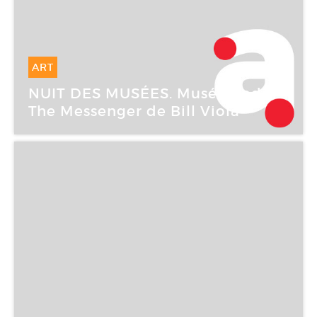
ART
19 Mai -
19 Mai 2007
NUIT DES MUSÉES. Musée Rodin :
The Messenger de Bill Viola