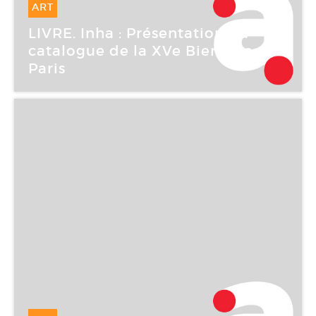
ART
23 Mai -
23 Mai 2007
LIVRE. Inha : Présentation du
catalogue de la XVe Biennale de
Paris