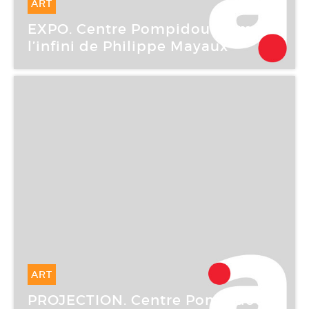
ART
29 Juil -
14 Août 2007
EXPO. Centre Pompidou : A mort
l’infini de Philippe Mayaux
ART
17 Mai -
17 Mai 2007
PROJECTION. Centre Pompidou :