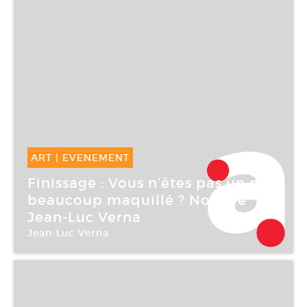
ART
|
EVENEMENT
26 Mai -
26 Mai 2007
Finissage : Vous n’êtes pas un peu
beaucoup maquillé ? Non, de
Jean-Luc Verna
Jean-Luc Verna
Galerie Air de Paris