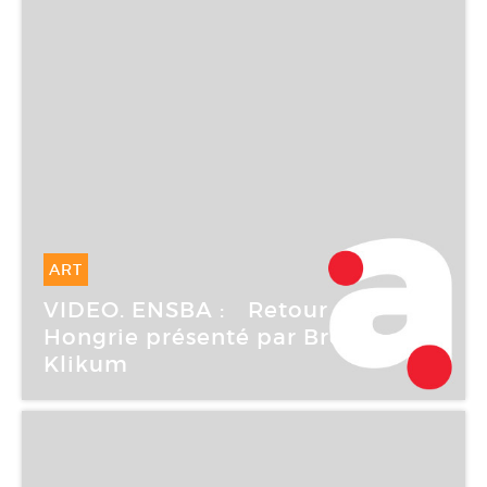
ART
15 Mai -
15 Mai 2007
VIDEO. ENSBA : Retour de
Hongrie présenté par Brent
Klikum
Ecole nationale supérieure des beaux-arts de
Paris