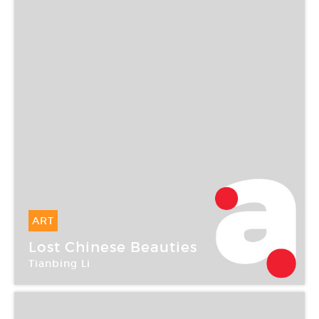
ART
26 Mai -
26 Mai 2007
Lost Chinese Beauties
Tianbing Li
Galerie Albert Benamou