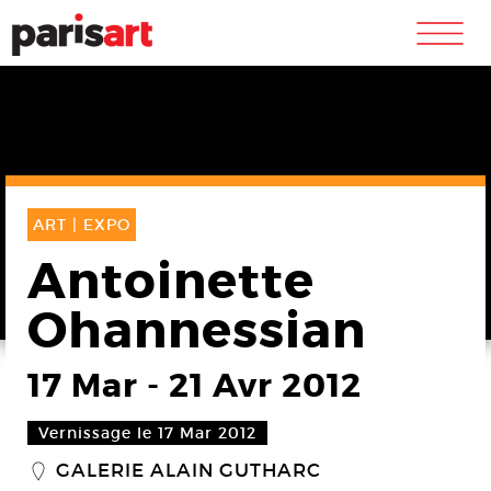
m
ART |
EXPO
Antoinette
Ohannessian
17 Mar
-
21 Avr 2012
Vernissage le 17 Mar 2012
GALERIE ALAIN GUTHARC
_