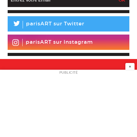
L
parisART sur Twitter
parisART sur Instagram
×
NEWSLETTER
PUBLICITÉ
L