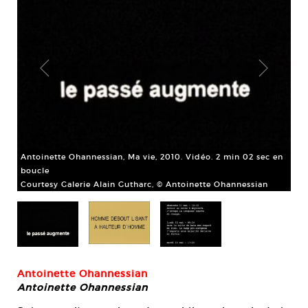
Ant
 min
Antoinette Ohannessian, Ma vie, 2010. Vidéo. 2 min 02 sec en
x 2
boucle
Cou
Courtesy Galerie Alain Gutharc, © Antoinette Ohannessian
Antoinette Ohannessian
Antoinette Ohannessian