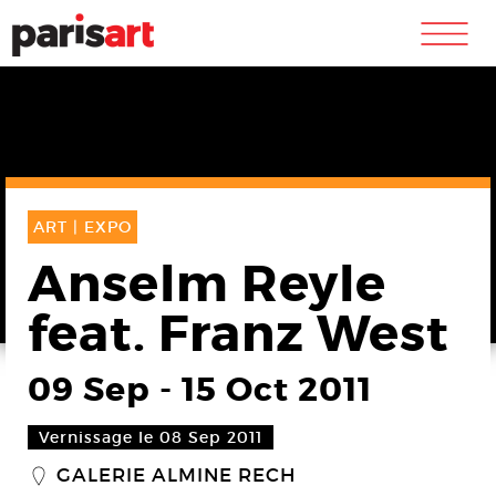
m
ART |
EXPO
Anselm Reyle
feat. Franz West
09 Sep
-
15 Oct 2011
Vernissage le 08 Sep 2011
GALERIE ALMINE RECH
_