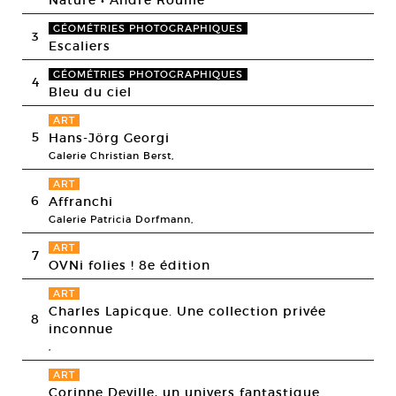
GÉOMÉTRIES PHOTOGRAPHIQUES
3
Escaliers
GÉOMÉTRIES PHOTOGRAPHIQUES
4
Bleu du ciel
ART
5
Hans-Jörg Georgi
Galerie Christian Berst,
ART
6
Affranchi
Galerie Patricia Dorfmann,
ART
7
OVNi folies ! 8e édition
ART
Charles Lapicque. Une collection privée
8
inconnue
,
ART
Corinne Deville, un univers fantastique