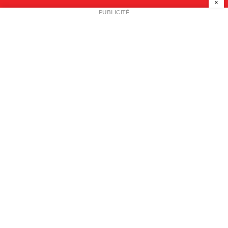
×
NEWSLETTER
PUBLICITÉ
L
A PROPOS
PLAN MEDIA
PARTENAIRES
CONTACT
© 2026 copyright
Mentions légales / CGV
Contact