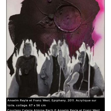
Ans
Anselm Reyle et Franz West, Epiphany, 2011. Acrylique sur
cm
amp
toile, collage. 67 x 56 cm
t
Cou
Courtesy Galerie Almine Rech © Anselm Reyle et Franz West