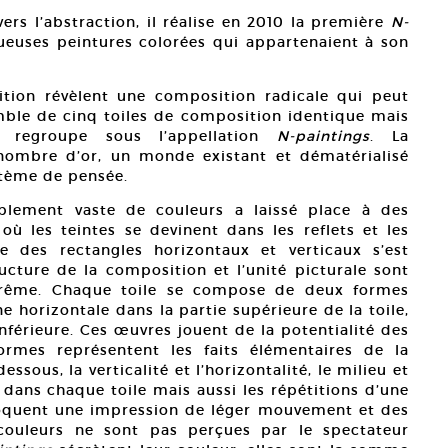
rs l’abstraction, il réalise en 2010 la première
N-
euses peintures colorées qui appartenaient à son
ition révèlent une composition radicale qui peut
emble de cinq toiles de composition identique mais
e regroupe sous l’appellation
N-paintings
. La
nombre d’or, un monde existant et dématérialisé
ystème de pensée.
ablement vaste de couleurs a laissé place à des
où les teintes se devinent dans les reflets et les
e des rectangles horizontaux et verticaux s’est
ructure de la composition et l’unité picturale sont
trême. Chaque toile se compose de deux formes
e horizontale dans la partie supérieure de la toile,
 inférieure. Ces œuvres jouent de la potentialité des
rmes représentent les faits élémentaires de la
dessous, la verticalité et l’horizontalité, le milieu et
 dans chaque toile mais aussi les répétitions d’une
oquent une impression de léger mouvement et des
 couleurs ne sont pas perçues par le spectateur