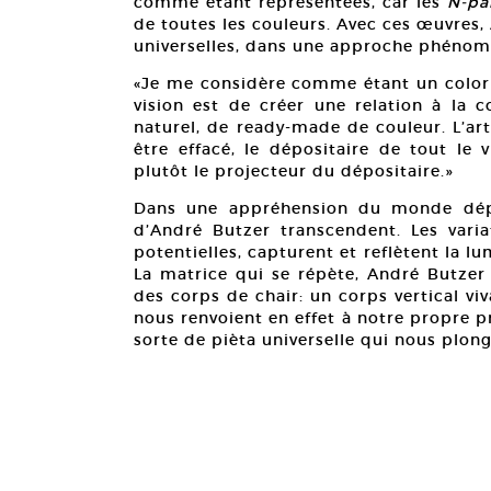
comme étant représentées, car les
N-pa
de toutes les couleurs. Avec ces œuvres, 
universelles, dans une approche phéno
«Je me considère comme étant un colorist
vision est de créer une relation à la co
naturel, de ready-made de couleur. L’art 
être effacé, le dépositaire de tout le v
plutôt le projecteur du dépositaire.»
Dans une appréhension du monde dépou
d’André Butzer transcendent. Les varia
potentielles, capturent et reflètent la l
La matrice qui se répète, André Butzer l’
des corps de chair: un corps vertical vi
nous renvoient en effet à notre propre p
sorte de pièta universelle qui nous plo