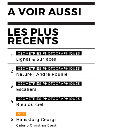
A VOIR AUSSI
LES PLUS
RECENTS
GÉOMÉTRIES PHOTOGRAPHIQUES
1
Lignes & Surfaces
GÉOMÉTRIES PHOTOGRAPHIQUES
2
Nature • André Rouillé
GÉOMÉTRIES PHOTOGRAPHIQUES
3
Escaliers
GÉOMÉTRIES PHOTOGRAPHIQUES
4
Bleu du ciel
ART
5
Hans-Jörg Georgi
Galerie Christian Berst,