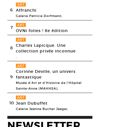
ART
6
Affranchi
Galerie Patricia Dorfmann,
ART
7
OVNi folies ! 8e édition
ART
Charles Lapicque. Une
8
collection privée inconnue
,
ART
Corinne Deville, un univers
 Butzer, Untitled, 2009. Crayon de couleur sur papier. 29,7 x 21 cm
9
fantastique
esy galerie Xippas, © Andre Butzer
Musée d’Art et d’Histoire de l’Hôpital
Sainte-Anne (MAHHSA),
ART
10
Jean Dubuffet
Galerie Jeanne Bucher Jaeger,
NEWSLETTER