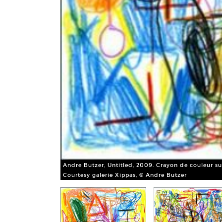
Andre Butzer, Untitled, 2009. Crayon de couleur sur
Courtesy galerie Xippas, © Andre Butzer