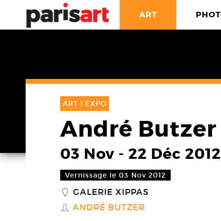
ART
PHOT
ART |
EXPO
André Butzer
03 Nov
-
22 Déc 2012
Vernissage le 03 Nov 2012
GALERIE XIPPAS
_
ANDRÉ BUTZER
S