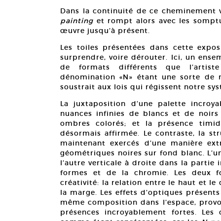
Dans la continuité de ce cheminement ve
painting
et rompt alors avec les somptu
œuvre jusqu’à présent.
Les toiles présentées dans cette expos
surprendre, voire dérouter. Ici, un ens
de formats différents que l’artist
dénomination «N» étant une sorte de 
soustrait aux lois qui régissent notre s
La juxtaposition d’une palette incroy
nuances infinies de blancs et de noirs 
ombres colorés; et la présence timid
désormais affirmée. Le contraste, la st
maintenant exercés d’une manière ex
géométriques noires sur fond blanc. L’un
l’autre verticale à droite dans la partie
formes et de la chromie. Les deux fo
créativité: la relation entre le haut et le 
la marge. Les effets d’optiques présents
même composition dans l’espace, prov
présences incroyablement fortes. Les