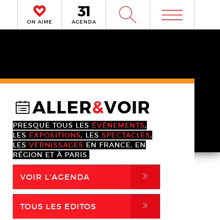
m
W
ON AIME
AGENDA
ALLER
&
VOIR
@
PRESQUE TOUS LES
ÉVÈNEMENTS
,
LES
EXPOSITIONS
, LES
SPECTACLES
,
LES
VERNISSAGES
EN FRANCE, EN
RÉGION ET À PARIS.
,
VOIR L'AGENDA
,
TOUS LES EDITOS