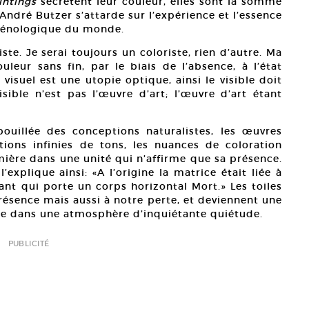
intings
sécrètent leur couleur, elles sont la somme
André Butzer s’attarde sur l’expérience et l’essence
ménologique du monde.
e. Je serai toujours un coloriste, rien d’autre. Ma
uleur sans fin, par le biais de l’absence, à l’état
visuel est une utopie optique, ainsi le visible doit
isible n’est pas l’œuvre d’art; l’œuvre d’art étant
illée des conceptions naturalistes, les œuvres
tions infinies de tons, les nuances de coloration
umière dans une unité qui n’affirme que sa présence.
explique ainsi: «A l’origine la matrice était liée à
vant qui porte un corps horizontal Mort.» Les toiles
résence mais aussi à notre perte, et deviennent une
nge dans une atmosphère d’inquiétante quiétude.
PUBLICITÉ