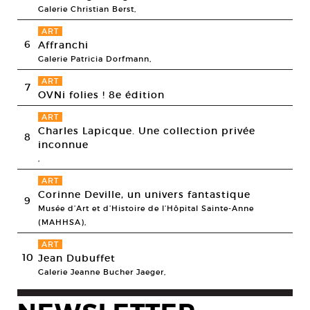
Galerie Christian Berst,
ART
6
Affranchi
Galerie Patricia Dorfmann,
ART
7
OVNi folies ! 8e édition
ART
Charles Lapicque. Une collection privée
8
inconnue
,
ART
Corinne Deville, un univers fantastique
9
Musée d’Art et d’Histoire de l’Hôpital Sainte-Anne
(MAHHSA),
ART
10
Jean Dubuffet
Galerie Jeanne Bucher Jaeger,