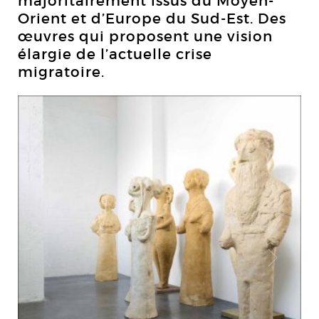
majoritairement issus du Moyen-
Orient et d’Europe du Sud-Est. Des
œuvres qui proposent une vision
élargie de l’actuelle crise
migratoire.
Tan
Imp