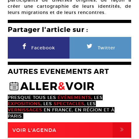
participants de diverses origines, de façon à
créer une cartographie de leurs identités, de
leurs migrations et de leurs rencontres.
Partager l'article sur :
F
L
Facebook
Twitter
AUTRES EVENEMENTS ART
ALLER
&
VOIR
@
PRESQUE TOUS LES
ÉVÈNEMENTS
, LES
EXPOSITIONS
, LES
SPECTACLES
, LES
VERNISSAGES
EN FRANCE, EN RÉGION ET À
PARIS.
,
VOIR L'AGENDA