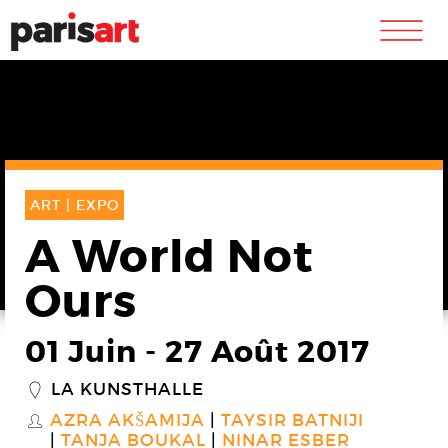
m
ART |
EXPO
A World Not
Ours
01 Juin
-
27 Août 2017
LA KUNSTHALLE
_
AZRA AKŠAMIJA
TAYSIR BATNIJI
S
TANJA BOUKAL
NINAR ESBER