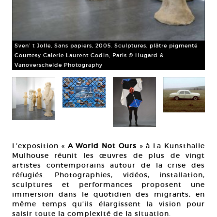
éla
on.
Cou
Sven’ t Jolle, Sans papiers, 2005. Sculptures, plâtre pigmenté
Courtesy Galerie Laurent Godin, Paris © Hugard &
Vanoverschelde Photography
L’exposition «
A World Not Ours
» à La Kunsthalle
Mulhouse réunit les œuvres de plus de vingt
artistes contemporains autour de la crise des
réfugiés. Photographies, vidéos, installation,
sculptures et performances proposent une
immersion dans le quotidien des migrants, en
même temps qu’ils élargissent la vision pour
saisir toute la complexité de la situation.