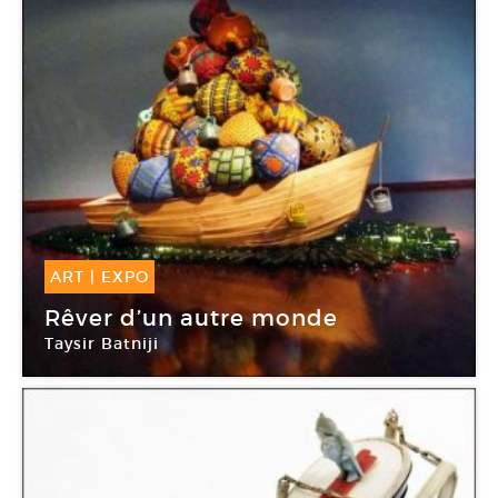
ART
|
EXPO
04 Fév -
29 Mai 2016
Rêver d’un autre monde
Taysir Batniji
Centre d’histoire de la résistance et de la
déportation