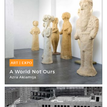
ART
|
EXPO
01 Juin -
27 Août 2017
A World Not Ours
Azra Akšamija
La Kunsthalle