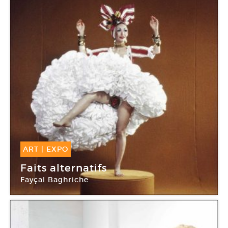
ART
|
EXPO
09 Juin -
03 Sep 2017
Faits alternatifs
Fayçal Baghriche
Frac Poitou-Charentes