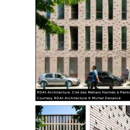
RDAI-Architecture, Cité des Métiers Hermès à Panti
Courtesy RDAI-Architecture © Michel Denancé