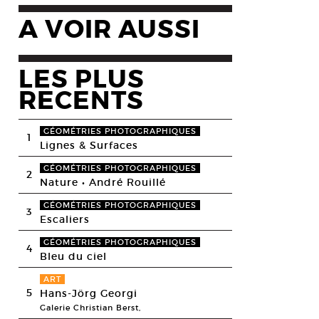
A VOIR AUSSI
LES PLUS
RECENTS
GÉOMÉTRIES PHOTOGRAPHIQUES
1
Lignes & Surfaces
GÉOMÉTRIES PHOTOGRAPHIQUES
2
Nature • André Rouillé
GÉOMÉTRIES PHOTOGRAPHIQUES
3
Escaliers
GÉOMÉTRIES PHOTOGRAPHIQUES
4
Bleu du ciel
ART
5
Hans-Jörg Georgi
Galerie Christian Berst,