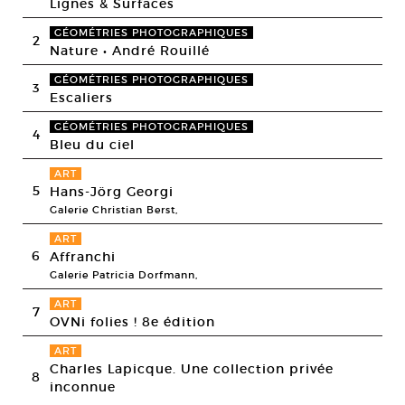
Lignes & Surfaces
GÉOMÉTRIES PHOTOGRAPHIQUES
2
Nature • André Rouillé
GÉOMÉTRIES PHOTOGRAPHIQUES
3
Escaliers
GÉOMÉTRIES PHOTOGRAPHIQUES
4
Bleu du ciel
ART
5
Hans-Jörg Georgi
Galerie Christian Berst,
ART
6
Affranchi
Galerie Patricia Dorfmann,
ART
7
OVNi folies ! 8e édition
ART
Charles Lapicque. Une collection privée
8
inconnue