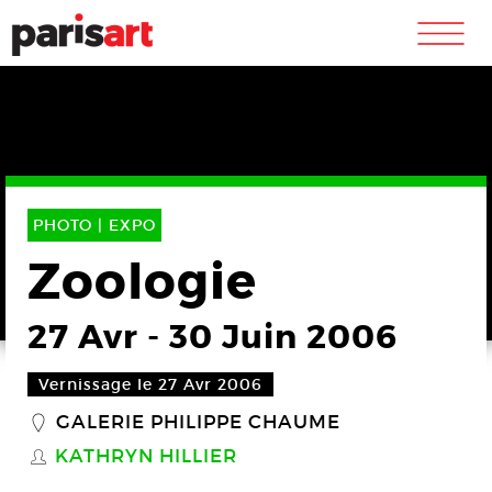
m
PHOTO |
EXPO
Zoologie
27 Avr
-
30 Juin 2006
Vernissage le 27 Avr 2006
GALERIE PHILIPPE CHAUME
_
KATHRYN HILLIER
S