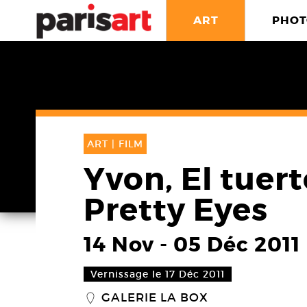
ART
PHOT
ART |
FILM
Yvon, El tuer
Pretty Eyes
14 Nov
-
05 Déc 2011
Vernissage le 17 Déc 2011
GALERIE LA BOX
_