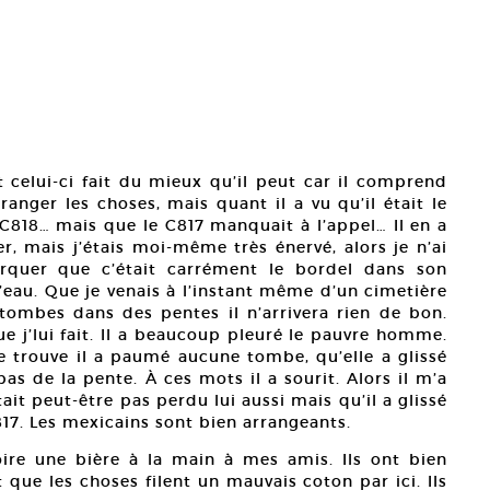
t celui-ci fait du mieux qu’il peut car il comprend
anger les choses, mais quant il a vu qu’il était le
 C818… mais que le C817 manquait à l’appel… Il en a
er, mais j’étais moi-même très énervé, alors je n’ai
rquer que c’était carrément le bordel dans son
l’eau. Que je venais à l’instant même d’un cimetière
tombes dans des pentes il n’arrivera rien de bon.
 j’lui fait. Il a beaucoup pleuré le pauvre homme.
 se trouve il a paumé aucune tombe, qu’elle a glissé
s de la pente. À ces mots il a sourit. Alors il m’a
it peut-être pas perdu lui aussi mais qu’il a glissé
7. Les mexicains sont bien arrangeants.
oire une bière à la main à mes amis. Ils ont bien
ue les choses filent un mauvais coton par ici. Ils