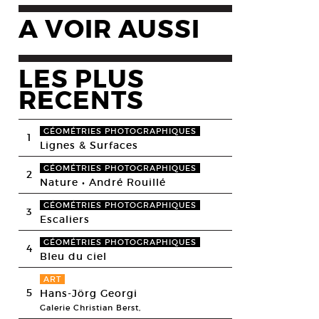
A VOIR AUSSI
LES PLUS
RECENTS
GÉOMÉTRIES PHOTOGRAPHIQUES
1
Lignes & Surfaces
GÉOMÉTRIES PHOTOGRAPHIQUES
2
Nature • André Rouillé
GÉOMÉTRIES PHOTOGRAPHIQUES
3
Escaliers
GÉOMÉTRIES PHOTOGRAPHIQUES
4
Bleu du ciel
ART
5
Hans-Jörg Georgi
Galerie Christian Berst,