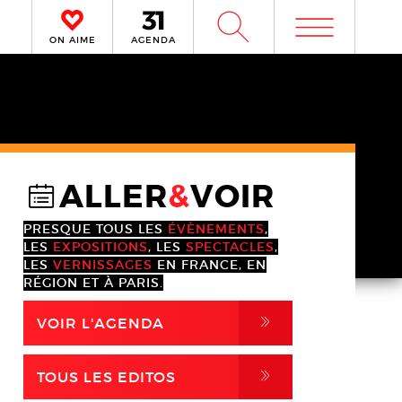
m
W
ON AIME
AGENDA
ALLER
&
VOIR
@
PRESQUE TOUS LES
ÉVÈNEMENTS
,
LES
EXPOSITIONS
, LES
SPECTACLES
,
LES
VERNISSAGES
EN FRANCE, EN
RÉGION ET À PARIS.
,
VOIR L'AGENDA
,
TOUS LES EDITOS