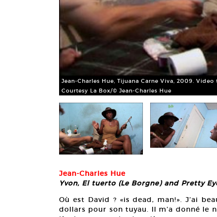
Jean-Charles Hue, Tijuana Carne Viva, 2009. Video 
Courtesy La Box/© Jean-Charles Hue
Jean-Charles Hue
Yvon, El tuerto (Le Borgne) and Pretty Ey
Où est David ? «is dead, man!». J’ai b
dollars pour son tuyau. Il m’a donné le