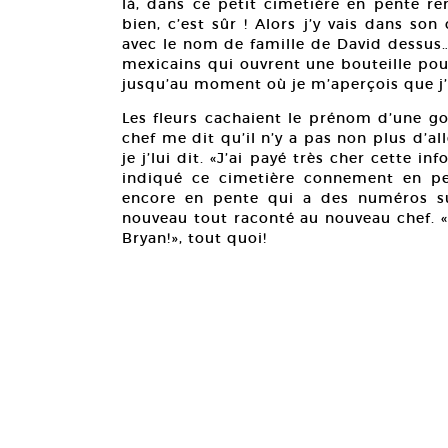
là, dans ce petit cimetière en pente remp
bien, c’est sûr ! Alors j’y vais dans s
avec le nom de famille de David dessus…«
mexicains qui ouvrent une bouteille pou
jusqu’au moment où je m’aperçois que j
Les fleurs cachaient le prénom d’une g
chef me dit qu’il n’y a pas non plus d’a
je j’lui dit. «J’ai payé très cher cette
indiqué ce cimetière connement en pe
encore en pente qui a des numéros s
nouveau tout raconté au nouveau chef. «
Bryan!», tout quoi!