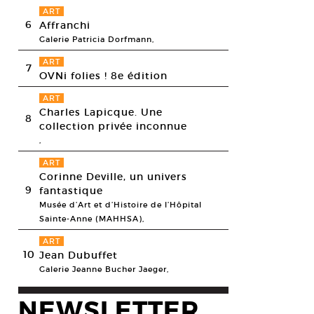
ART
6
Affranchi
Galerie Patricia Dorfmann,
ART
7
OVNi folies ! 8e édition
Charles Hue, Tijuana Carne Viva, 2009. Video transférée sur DVD.
esy La Box/© Jean-Charles Hue
ART
Charles Lapicque. Une
8
collection privée inconnue
,
ART
Corinne Deville, un univers
9
fantastique
Musée d’Art et d’Histoire de l’Hôpital
Sainte-Anne (MAHHSA),
ART
10
Jean Dubuffet
Galerie Jeanne Bucher Jaeger,
NEWSLETTER