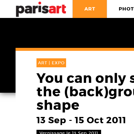
ART
PHOT
ART |
EXPO
You can only 
the (back)gro
shape
13 Sep
-
15 Oct 2011
Vernissage le 13 Sep 2011