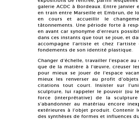
expositions de rentrée, parmi lesquelles 
galerie ACDC à Bordeaux. Entre janvier et
en train entre Marseille et Embrun, de l
en cours et accueillir le changemen
tâtonnements. Une période forte à respe
en avant car synonyme d’erreurs possibl
dans ces instants que tout se joue, et d
accompagne l’artiste et chez l’artist
fondements de son identité plastique.
Changer d’échelle, travailler l’espace au 
que de la matière à l’œuvre, creuser les 
pour mieux se jouer de l’espace vacan
mieux les renverser au profit d’objet
citations tout court. Insister sur l’u
sculpture, lui rappeler le pouvoir (ou le
force (interprétative) de la sculptu
s’abandonner au matériau encore inexp
extérieures à l’objet produit. Contenir 
des synthèses de formes et influences du