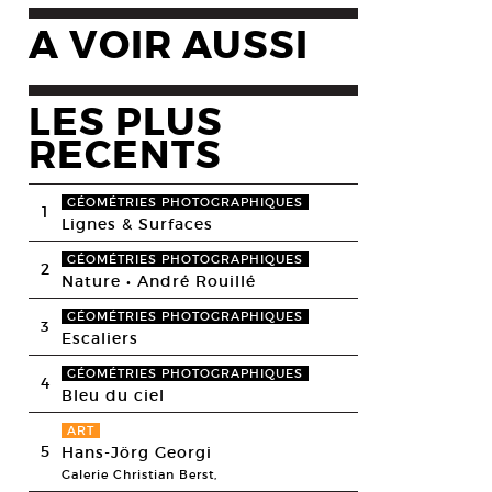
A VOIR AUSSI
LES PLUS
RECENTS
GÉOMÉTRIES PHOTOGRAPHIQUES
1
Lignes & Surfaces
GÉOMÉTRIES PHOTOGRAPHIQUES
2
Nature • André Rouillé
GÉOMÉTRIES PHOTOGRAPHIQUES
3
Escaliers
GÉOMÉTRIES PHOTOGRAPHIQUES
4
Bleu du ciel
ART
5
Hans-Jörg Georgi
Galerie Christian Berst,