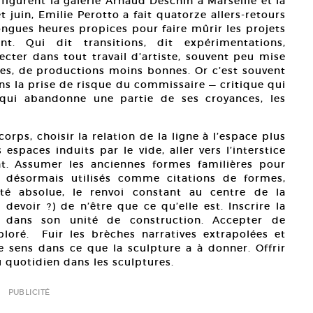
figurent la galerie Arnaud Deschin à Marseille et la
 juin, Emilie Perotto a fait quatorze allers-retours
ongues heures propices pour faire mûrir les projets
t. Qui dit transitions, dit expérimentations,
cter dans tout travail d’artiste, souvent peu mise
es, de productions moins bonnes. Or c’est souvent
ans la prise de risque du commissaire — critique qui
e qui abandonne une partie de ses croyances, les
corps, choisir la relation de la ligne à l’espace plus
espaces induits par le vide, aller vers l’interstice
t. Assumer les anciennes formes familières pour
s désormais utilisés comme citations de formes,
nité absolue, le renvoi constant au centre de la
 devoir ?) de n’être que ce qu’elle est. Inscrire la
re dans son unité de construction. Accepter de
loré. Fuir les brèches narratives extrapolées et
le sens dans ce que la sculpture a à donner. Offrir
 quotidien dans les sculptures.
PUBLICITÉ