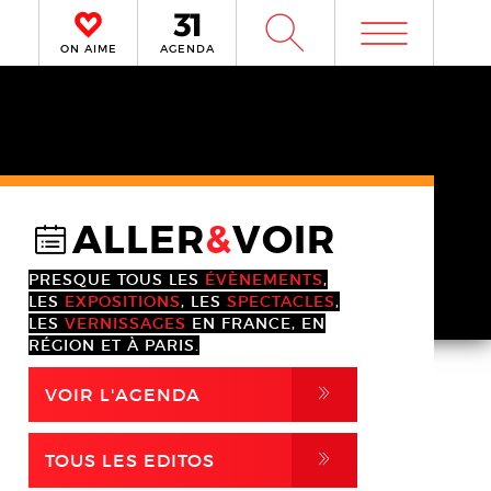
m
W
ON AIME
AGENDA
ALLER
&
VOIR
@
PRESQUE TOUS LES
ÉVÈNEMENTS
,
LES
EXPOSITIONS
, LES
SPECTACLES
,
LES
VERNISSAGES
EN FRANCE, EN
RÉGION ET À PARIS.
,
VOIR L'AGENDA
,
TOUS LES EDITOS