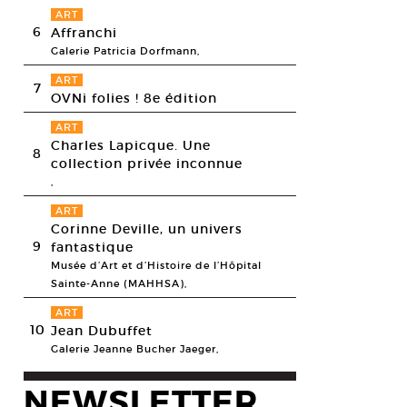
ART
6
Affranchi
Galerie Patricia Dorfmann,
ART
7
OVNi folies ! 8e édition
ART
Charles Lapicque. Une
8
collection privée inconnue
,
ART
Corinne Deville, un univers
9
fantastique
Musée d’Art et d’Histoire de l’Hôpital
Sainte-Anne (MAHHSA),
ART
e Perotto, Coeur chaud bois d’Aquitaine, 2011. Bois et métal. 1000 x 10
10
Jean Dubuffet
esy Galerie ACDC © Emilie Perotto
Galerie Jeanne Bucher Jaeger,
NEWSLETTER