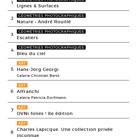
1
Lignes & Surfaces
GÉOMÉTRIES PHOTOGRAPHIQUES
2
Nature • André Rouillé
GÉOMÉTRIES PHOTOGRAPHIQUES
3
Escaliers
GÉOMÉTRIES PHOTOGRAPHIQUES
4
Bleu du ciel
ART
5
Hans-Jörg Georgi
Galerie Christian Berst,
ART
6
Affranchi
Galerie Patricia Dorfmann,
ART
7
OVNi folies ! 8e édition
ART
Charles Lapicque. Une collection privée
8
inconnue