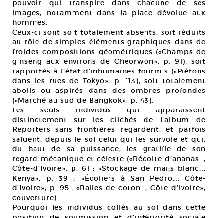
pouvoir qui transpire dans chacune de ses
images, notamment dans la place dévolue aux
hommes.
Ceux-ci sont soit totalement absents, soit réduits
au rôle de simples éléments graphiques dans de
froides compositions géométriques («Champs de
ginseng aux environs de Cheorwon», p. 91), soit
rapportés à l’état d’inhumaines fourmis («Piétons
dans les rues de Tokyo», p. 113), soit totalement
abolis ou aspirés dans des ombres profondes
(«Marché au sud de Bangkok», p. 43).
Les seuls individus qui apparaissent
distinctement sur les clichés de l’album de
Reporters sans frontières regardent, et parfois
saluent, depuis le sol celui qui les survole et qui,
du haut de sa puissance, les gratifie de son
regard mécanique et céleste («Récolte d’ananas…,
Côte-d’Ivoire», p. 61 ; «Stockage de maï;s blanc…,
Kenya», p. 39 ; «Écoliers à San Pedro…, Côte-
d’Ivoire», p. 95 ; «Balles de coton…, Côte-d’Ivoire»,
couverture).
Pourquoi les individus collés au sol dans cette
position de soumission et d’infériorité sociale