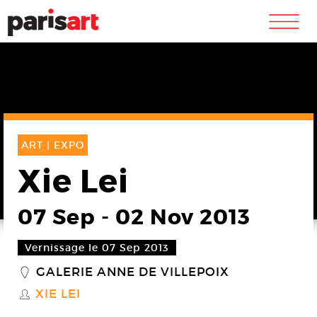
m
ART |
EXPO
Xie Lei
07 Sep
-
02 Nov 2013
Vernissage le 07 Sep 2013
GALERIE ANNE DE VILLEPOIX
_
XIE LEI
S