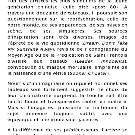
l’un des artistes les plus singuliers de la jeune
génération chinoise, celle dite «post 80». A
travers une douzaine de tableaux, il poursuit son
questionnement sur la représentation, celle de
notre monde, de ses apparences, de ses mises en
scène, de ses simulacres. Ses sources
d’inspiration sont très diverses, images de
l’âpreté de la vie quotidienne (
Dream
,
Don’t Take
My Sunshine Away
), revisite de l’iconographie du
Moyen Age ou de la Prédication de Saint François
d’Assise aux oiseaux (
Leader
,
Innocents
),
convocation du masque mortuaire, empreinte de
la naissance d’une vérité (
Sooner Or Later
).
Nourris d’un imaginaire onirique et fictionnel, ses
tableaux sont fortement suggestifs. Le choix de
leur chromatisme surprend, la touche sait être
tantôt fluide et transparente, tantôt en matière.
Mais si l’image est puissante, le traitement du
sujet demeure toujours subtil, avec une
équivoque et une ironie sous-jacentes.
A la différence de ses prédécesseurs, l’artiste se