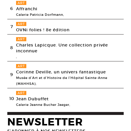
ART
6
Affranchi
Galerie Patricia Dorfmann,
ART
7
OVNi folies ! 8e édition
ART
Charles Lapicque. Une collection privée
8
inconnue
,
ART
Corinne Deville, un univers fantastique
9
Musée d’Art et d’Histoire de l’Hôpital Sainte-Anne
(MAHHSA),
ART
10
Jean Dubuffet
Galerie Jeanne Bucher Jaeger,
NEWSLETTER