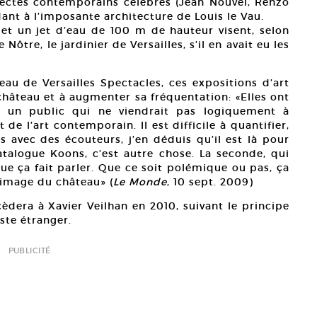
tectes contemporains célèbres (Jean Nouvel, Renzo
nt à l’imposante architecture de Louis le Vau.
et un jet d’eau de 100 m de hauteur visent, selon
e Nôtre, le jardinier de Versailles, s’il en avait eu les
eau de Versailles Spectacles, ces expositions d’art
château et à augmenter sa fréquentation: «Elles ont
st un public qui ne viendrait pas logiquement à
t de l’art contemporain. Il est difficile à quantifier,
s avec des écouteurs, j’en déduis qu’il est là pour
atalogue Koons, c’est autre chose. La seconde, qui
que ça fait parler. Que ce soit polémique ou pas, ça
 l’image du château» (
Le Monde
, 10 sept. 2009)
èdera à Xavier Veilhan en 2010, suivant le principe
iste étranger.
PUBLICITÉ