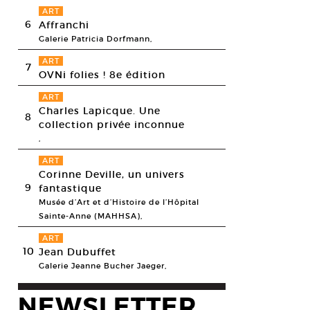
ART
6
Affranchi
Galerie Patricia Dorfmann,
ART
7
OVNi folies ! 8e édition
ART
Charles Lapicque. Une
8
collection privée inconnue
,
ART
Corinne Deville, un univers
9
fantastique
Musée d’Art et d’Histoire de l’Hôpital
Sainte-Anne (MAHHSA),
ART
10
Jean Dubuffet
Galerie Jeanne Bucher Jaeger,
NEWSLETTER