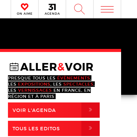
m
W
ON AIME
AGENDA
ALLER
&
VOIR
@
PRESQUE TOUS LES
ÉVÈNEMENTS
,
LES
EXPOSITIONS
, LES
SPECTACLES
,
LES
VERNISSAGES
EN FRANCE, EN
RÉGION ET À PARIS.
,
VOIR L'AGENDA
,
TOUS LES EDITOS