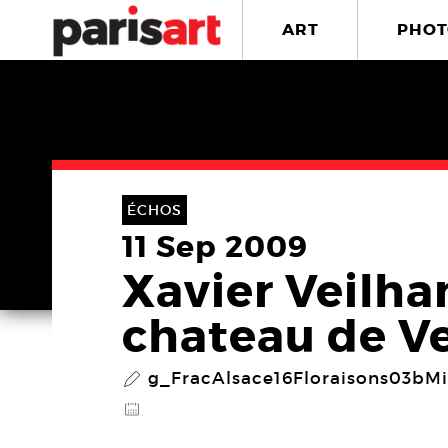
ART
PHOT
ÉCHOS
11 Sep 2009
Xavier Veilha
chateau de Ve
g_FracAlsace16Floraisons03bMi
P
@