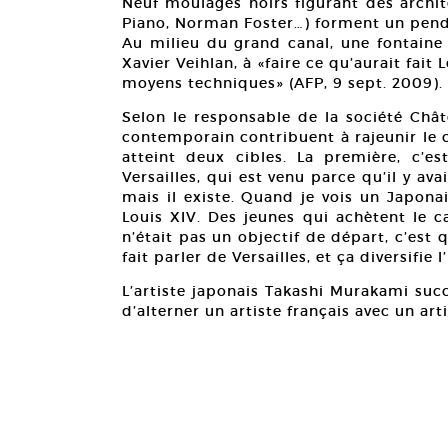
Neuf moulages noirs figurant des archi
Piano, Norman Foster…) forment un penda
Au milieu du grand canal, une fontaine 
Xavier Veihlan, à «faire ce qu’aurait fait L
moyens techniques» (AFP, 9 sept. 2009).
Selon le responsable de la société Chât
contemporain contribuent à rajeunir le 
atteint deux cibles. La première, c’e
Versailles, qui est venu parce qu’il y avai
mais il existe. Quand je vois un Japonai
Louis XIV. Des jeunes qui achètent le c
n’était pas un objectif de départ, c’est 
fait parler de Versailles, et ça diversifie
L’artiste japonais Takashi Murakami succ
d’alterner un artiste français avec un art