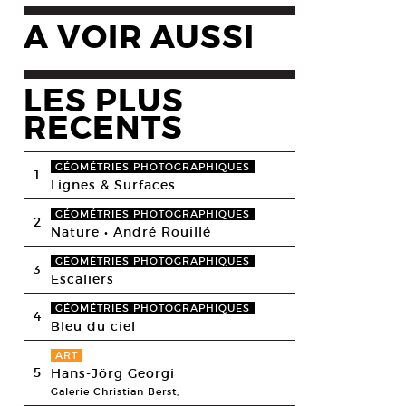
A VOIR AUSSI
LES PLUS
RECENTS
GÉOMÉTRIES PHOTOGRAPHIQUES
1
Lignes & Surfaces
GÉOMÉTRIES PHOTOGRAPHIQUES
2
Nature • André Rouillé
GÉOMÉTRIES PHOTOGRAPHIQUES
3
Escaliers
GÉOMÉTRIES PHOTOGRAPHIQUES
4
Bleu du ciel
ART
5
Hans-Jörg Georgi
Galerie Christian Berst,