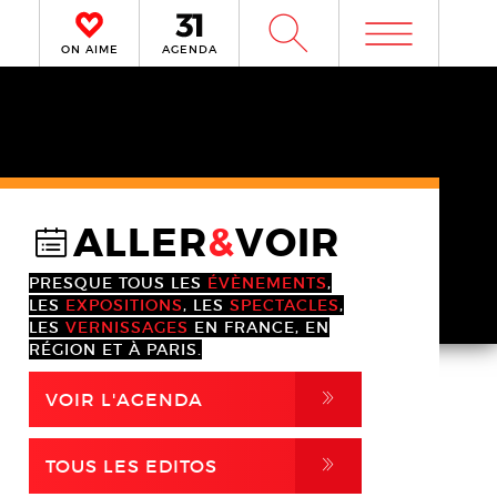
m
W
ON AIME
AGENDA
ALLER
&
VOIR
@
PRESQUE TOUS LES
ÉVÈNEMENTS
,
LES
EXPOSITIONS
, LES
SPECTACLES
,
LES
VERNISSAGES
EN FRANCE, EN
RÉGION ET À PARIS.
,
VOIR L'AGENDA
,
TOUS LES EDITOS