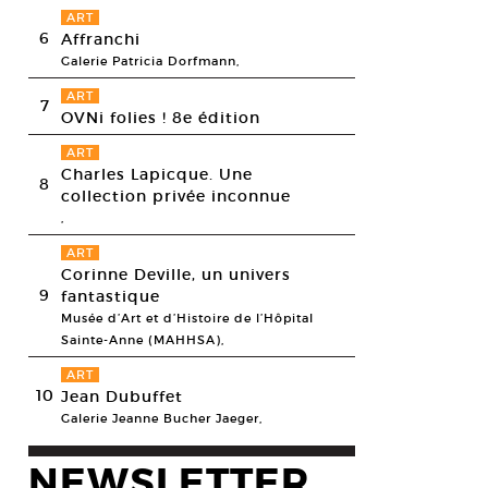
ART
6
Affranchi
Galerie Patricia Dorfmann,
ART
7
OVNi folies ! 8e édition
ART
Charles Lapicque. Une
8
collection privée inconnue
,
ART
Corinne Deville, un univers
9
fantastique
Musée d’Art et d’Histoire de l’Hôpital
Sainte-Anne (MAHHSA),
ART
10
Jean Dubuffet
Galerie Jeanne Bucher Jaeger,
NEWSLETTER