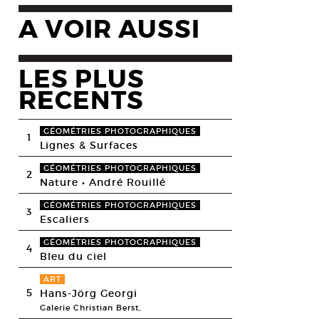
A VOIR AUSSI
LES PLUS
RECENTS
GÉOMÉTRIES PHOTOGRAPHIQUES
1
Lignes & Surfaces
GÉOMÉTRIES PHOTOGRAPHIQUES
2
Nature • André Rouillé
GÉOMÉTRIES PHOTOGRAPHIQUES
3
Escaliers
GÉOMÉTRIES PHOTOGRAPHIQUES
4
Bleu du ciel
ART
5
Hans-Jörg Georgi
Galerie Christian Berst,