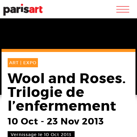
m
ART |
EXPO
Wool and Roses.
Trilogie de
l’enfermement
10 Oct
-
23 Nov 2013
Vernissage le 10 Oct 2013