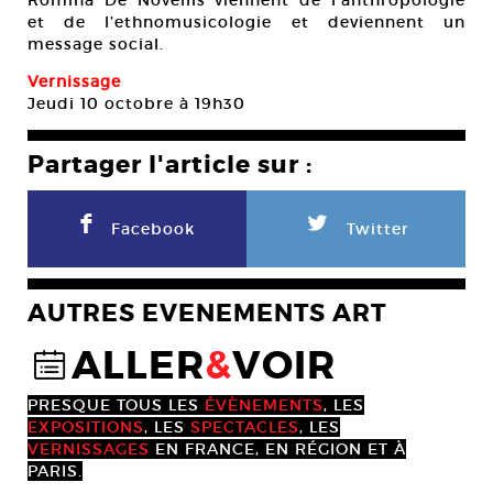
Romina De Novellis viennent de l’anthropologie
et de l’ethnomusicologie et deviennent un
message social.
Vernissage
Jeudi 10 octobre à 19h30
Partager l'article sur :
F
L
Facebook
Twitter
AUTRES EVENEMENTS ART
ALLER
&
VOIR
@
PRESQUE TOUS LES
ÉVÈNEMENTS
, LES
EXPOSITIONS
, LES
SPECTACLES
, LES
VERNISSAGES
EN FRANCE, EN RÉGION ET À
PARIS.