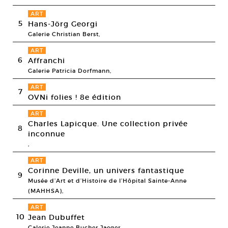
ART
5
Hans-Jörg Georgi
Galerie Christian Berst,
ART
6
Affranchi
Galerie Patricia Dorfmann,
ART
7
OVNi folies ! 8e édition
ART
Charles Lapicque. Une collection privée
8
inconnue
,
ART
Corinne Deville, un univers fantastique
9
Musée d’Art et d’Histoire de l’Hôpital Sainte-Anne
(MAHHSA),
ART
10
Jean Dubuffet
Galerie Jeanne Bucher Jaeger,