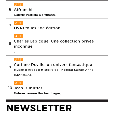
ART
6
Affranchi
Galerie Patricia Dorfmann,
ART
7
OVNi folies ! 8e édition
ART
Charles Lapicque. Une collection privée
8
inconnue
,
ART
Corinne Deville, un univers fantastique
9
Musée d’Art et d’Histoire de l’Hôpital Sainte-Anne
(MAHHSA),
ART
10
Jean Dubuffet
Galerie Jeanne Bucher Jaeger,
NEWSLETTER