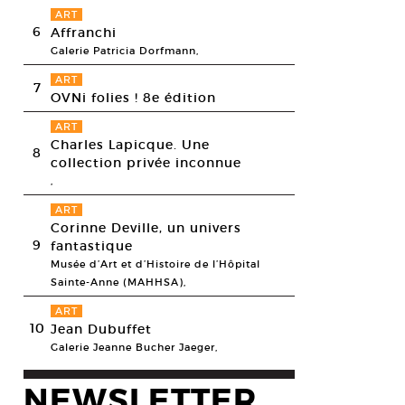
ART
6
Affranchi
Galerie Patricia Dorfmann,
ART
7
OVNi folies ! 8e édition
ART
Charles Lapicque. Une
8
collection privée inconnue
,
ART
Corinne Deville, un univers
9
fantastique
Musée d’Art et d’Histoire de l’Hôpital
Sainte-Anne (MAHHSA),
ART
10
Jean Dubuffet
 Murillo,
Distribution Center, The Mistake Room
, Los Angeles, CA, 2014.
Galerie Jeanne Bucher Jaeger,
esy the artist and Marian Goodman Gallery, Paris, © Oscar Murillo/Phot
NEWSLETTER