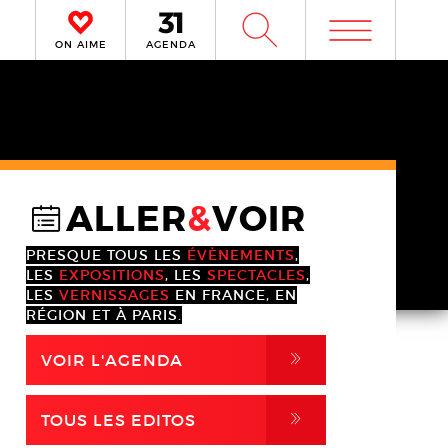
m
W
ON AIME
AGENDA
ALLER
&
VOIR
@
PRESQUE TOUS LES
ÉVÈNEMENTS
,
LES
EXPOSITIONS
, LES
SPECTACLES
,
LES
VERNISSAGES
EN FRANCE, EN
RÉGION ET À PARIS.
,
VOIR L'AGENDA
,
TOUS LES EDITOS