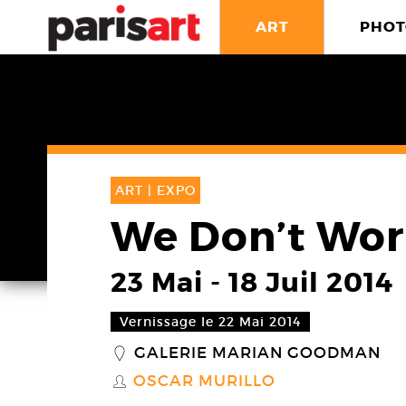
ART
PHOT
ART |
EXPO
We Don’t Wor
23 Mai
-
18 Juil 2014
Vernissage le 22 Mai 2014
GALERIE MARIAN GOODMAN
_
OSCAR MURILLO
S