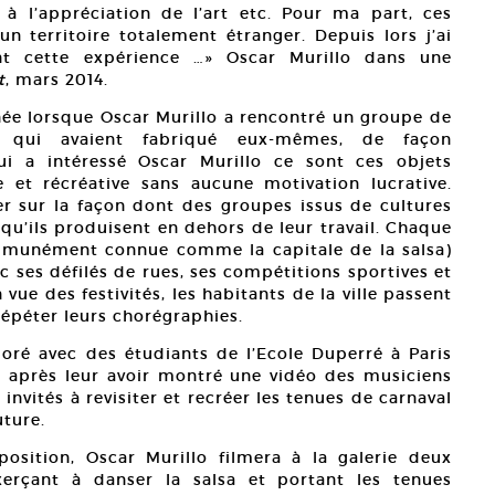
, à l’appréciation de l’art etc. Pour ma part, ces
n territoire totalement étranger. Depuis lors j’ai
ent cette expérience …» Oscar Murillo dans une
t
, mars 2014.
ée lorsque Oscar Murillo a rencontré un groupe de
s qui avaient fabriqué eux-mêmes, de façon
ui a intéressé Oscar Murillo ce sont ces objets
 et récréative sans aucune motivation lucrative.
ger sur la façon dont des groupes issus de cultures
e qu’ils produisent en dehors de leur travail. Chaque
ommunément connue comme la capitale de la salsa)
ec ses défilés de rues, ses compétitions sportives et
vue des festivités, les habitants de la ville passent
épéter leurs chorégraphies.
aboré avec des étudiants de l’Ecole Duperré à Paris
t après leur avoir montré une vidéo des musiciens
invités à revisiter et recréer les tenues de carnaval
uture.
osition, Oscar Murillo filmera à la galerie deux
xerçant à danser la salsa et portant les tenues