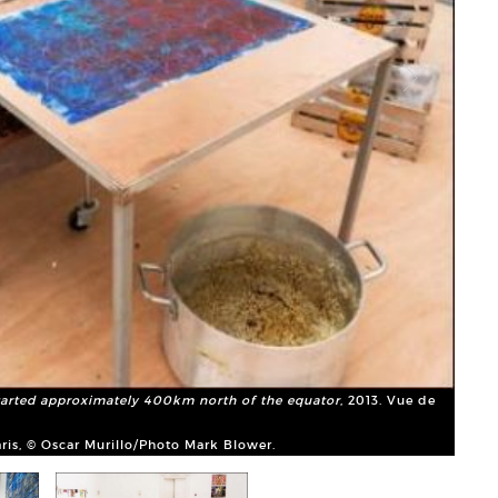
 started approximately 400km north of the equator
, 2013. Vue de
Oscar
Court
ris, © Oscar Murillo/Photo Mark Blower.