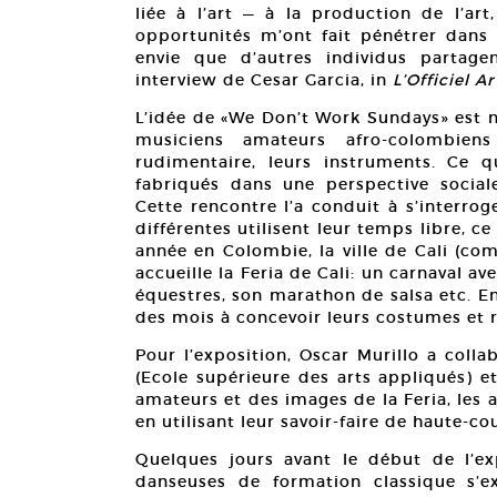
liée à l’art — à la production de l’art
opportunités m’ont fait pénétrer dans u
envie que d’autres individus partag
interview de Cesar Garcia, in
L’Officiel Ar
L’idée de «We Don’t Work Sundays» est n
musiciens amateurs afro-colombien
rudimentaire, leurs instruments. Ce q
fabriqués dans une perspective sociale
Cette rencontre l’a conduit à s’interro
différentes utilisent leur temps libre, c
année en Colombie, la ville de Cali (c
accueille la Feria de Cali: un carnaval av
équestres, son marathon de salsa etc. En 
des mois à concevoir leurs costumes et r
Pour l’exposition, Oscar Murillo a coll
(Ecole supérieure des arts appliqués) e
amateurs et des images de la Feria, les a 
en utilisant leur savoir-faire de haute-co
Quelques jours avant le début de l’exp
danseuses de formation classique s’e