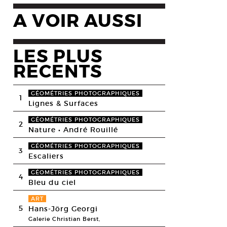
A VOIR AUSSI
LES PLUS
RECENTS
GÉOMÉTRIES PHOTOGRAPHIQUES
1
Lignes & Surfaces
GÉOMÉTRIES PHOTOGRAPHIQUES
2
Nature • André Rouillé
GÉOMÉTRIES PHOTOGRAPHIQUES
3
Escaliers
GÉOMÉTRIES PHOTOGRAPHIQUES
4
Bleu du ciel
ART
5
Hans-Jörg Georgi
Galerie Christian Berst,