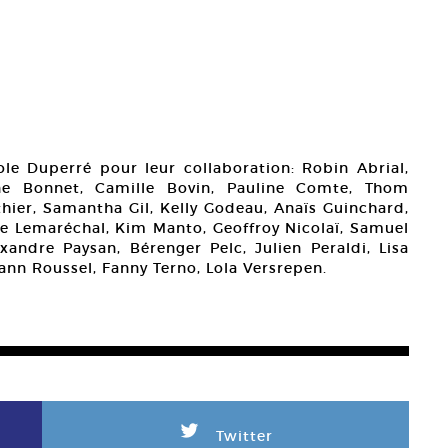
cole Duperré pour leur collaboration: Robin Abrial,
ine Bonnet, Camille Bovin, Pauline Comte, Thom
thier, Samantha Gil, Kelly Godeau, Anaïs Guinchard,
e Lemaréchal, Kim Manto, Geoffroy Nicolaï, Samuel
xandre Paysan, Bérenger Pelc, Julien Peraldi, Lisa
Yann Roussel, Fanny Terno, Lola Versrepen.
L
Twitter