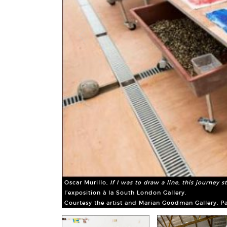
ator
, 2013. Vue de
Oscar Murillo,
If I was to draw a line, this journey
l’exposition à la South London Gallery.
Courtesy the artist and Marian Goodman Gallery, Pa