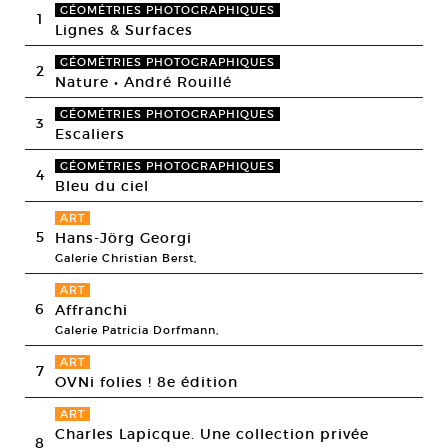
GÉOMÉTRIES PHOTOGRAPHIQUES
1
Lignes & Surfaces
GÉOMÉTRIES PHOTOGRAPHIQUES
2
Nature • André Rouillé
GÉOMÉTRIES PHOTOGRAPHIQUES
3
Escaliers
GÉOMÉTRIES PHOTOGRAPHIQUES
4
Bleu du ciel
ART
5
Hans-Jörg Georgi
Galerie Christian Berst,
ART
6
Affranchi
Galerie Patricia Dorfmann,
ART
7
OVNi folies ! 8e édition
ART
Charles Lapicque. Une collection privée
8