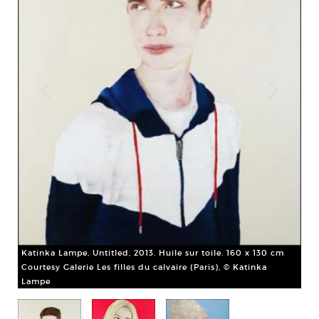
Katinka Lampe, Untitled, 2013. Huile sur toile. 160 x 130 cm
Courtesy Galerie Les filles du calvaire (Paris), © Katinka
Lampe
Kat
Cou