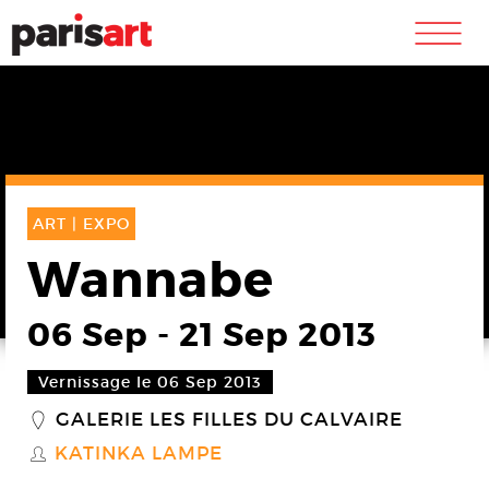
m
ART |
EXPO
Wannabe
06 Sep
-
21 Sep 2013
Vernissage le 06 Sep 2013
GALERIE LES FILLES DU CALVAIRE
_
KATINKA LAMPE
S