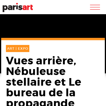
m
ART |
EXPO
Vues arrière,
Nébuleuse
stellaire et Le
bureau de la
propagande