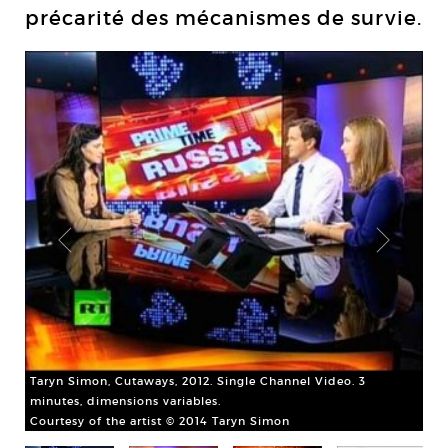
précarité des mécanismes de survie.
med
Tar
Taryn Simon, Cutaways, 2012. Single Channel Video. 3
min
minutes, dimensions variables.
Cou
Courtesy of the artist © 2014 Taryn Simon