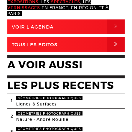
EXPOSITIONS
, LES
SPECTACLES
, LES
VERNISSAGES
EN FRANCE, EN RÉGION ET À
PARIS.
,
VOIR L'AGENDA
,
TOUS LES EDITOS
A VOIR AUSSI
LES PLUS RECENTS
GÉOMÉTRIES PHOTOGRAPHIQUES
1
Lignes & Surfaces
GÉOMÉTRIES PHOTOGRAPHIQUES
2
Nature • André Rouillé
GÉOMÉTRIES PHOTOGRAPHIQUES
3