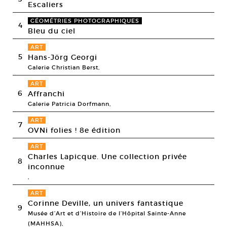
Escaliers
GÉOMÉTRIES PHOTOGRAPHIQUES
4
Bleu du ciel
ART
5
Hans-Jörg Georgi
Galerie Christian Berst,
ART
6
Affranchi
Galerie Patricia Dorfmann,
ART
7
OVNi folies ! 8e édition
ART
Charles Lapicque. Une collection privée
8
inconnue
,
ART
Corinne Deville, un univers fantastique
9
Musée d’Art et d’Histoire de l’Hôpital Sainte-Anne
(MAHHSA),