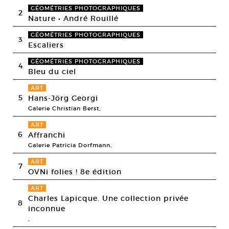
GÉOMÉTRIES PHOTOGRAPHIQUES
2
Nature • André Rouillé
GÉOMÉTRIES PHOTOGRAPHIQUES
3
Escaliers
GÉOMÉTRIES PHOTOGRAPHIQUES
4
Bleu du ciel
ART
5
Hans-Jörg Georgi
Galerie Christian Berst,
ART
6
Affranchi
Galerie Patricia Dorfmann,
ART
7
OVNi folies ! 8e édition
ART
Charles Lapicque. Une collection privée
8
inconnue
,