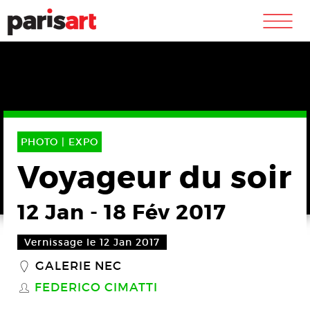
m
PHOTO |
EXPO
Voyageur du soir
12 Jan
-
18 Fév 2017
Vernissage le 12 Jan 2017
GALERIE NEC
_
FEDERICO CIMATTI
S