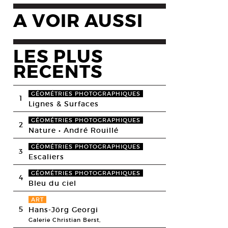
A VOIR AUSSI
LES PLUS
RECENTS
GÉOMÉTRIES PHOTOGRAPHIQUES
1
Lignes & Surfaces
GÉOMÉTRIES PHOTOGRAPHIQUES
2
Nature • André Rouillé
GÉOMÉTRIES PHOTOGRAPHIQUES
3
Escaliers
GÉOMÉTRIES PHOTOGRAPHIQUES
4
Bleu du ciel
ART
5
Hans-Jörg Georgi
Galerie Christian Berst,