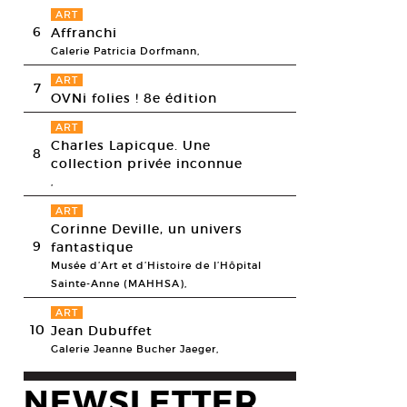
ART
6
Affranchi
Galerie Patricia Dorfmann,
ART
7
OVNi folies ! 8e édition
ART
Charles Lapicque. Une
8
collection privée inconnue
,
ART
Corinne Deville, un univers
9
fantastique
Musée d’Art et d’Histoire de l’Hôpital
 Art Collectors, vue aérienne de l’Exposition universelle de Shanghai, 
Sainte-Anne (MAHHSA),
esy Happy Art Collectors © Happy Art Collectors
ART
10
Jean Dubuffet
Galerie Jeanne Bucher Jaeger,
NEWSLETTER