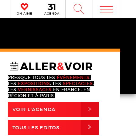
m
W
ON AIME
AGENDA
ALLER
&
VOIR
@
PRESQUE TOUS LES
ÉVÈNEMENTS
,
LES
EXPOSITIONS
, LES
SPECTACLES
,
LES
VERNISSAGES
EN FRANCE, EN
RÉGION ET À PARIS.
,
VOIR L'AGENDA
,
TOUS LES EDITOS