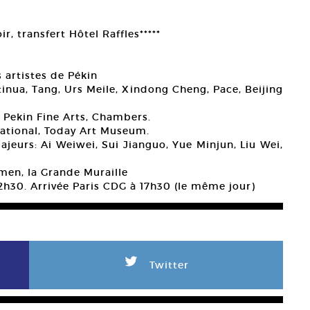
r, transfert Hôtel Raffles*****
s artistes de Pékin
tinua, Tang, Urs Meile, Xindong Cheng, Pace, Beijing
i, Pekin Fine Arts, Chambers.
ational, Today Art Museum.
 majeurs: Ai Weiwei, Sui Jianguo, Yue Minjun, Liu Wei,
anmen, la Grande Muraille
12h30. Arrivée Paris CDG à 17h30 (le même jour)
L
Twitter