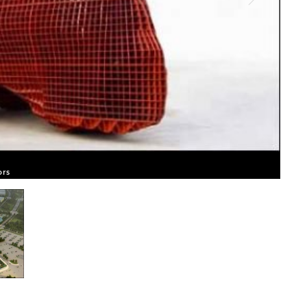
ors
Happy
Court