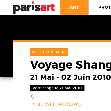
ART
PHOT
ART |
EVENEMENT
Voyage Shang
21 Mai
-
02 Juin 201
Vernissage le 21 Mai 2010
_
LIU WEI
AI WEIWEI
S