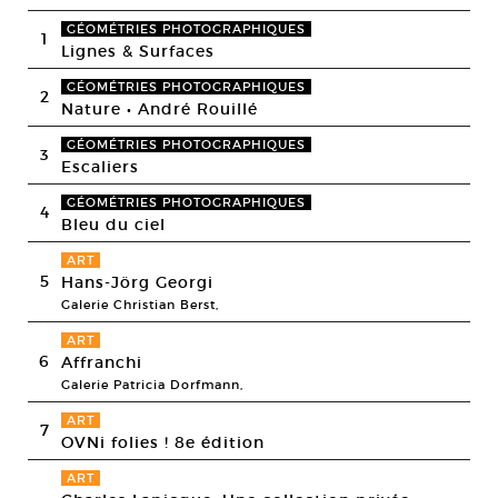
GÉOMÉTRIES PHOTOGRAPHIQUES
1
Lignes & Surfaces
GÉOMÉTRIES PHOTOGRAPHIQUES
2
Nature • André Rouillé
GÉOMÉTRIES PHOTOGRAPHIQUES
3
Escaliers
GÉOMÉTRIES PHOTOGRAPHIQUES
4
Bleu du ciel
ART
5
Hans-Jörg Georgi
Galerie Christian Berst,
ART
6
Affranchi
Galerie Patricia Dorfmann,
ART
7
OVNi folies ! 8e édition
ART