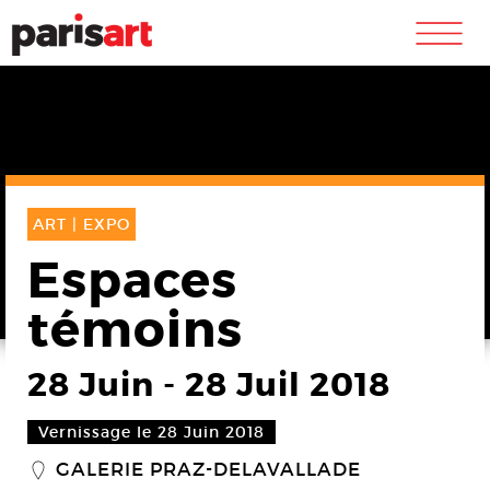
m
ART |
EXPO
Espaces
témoins
28 Juin
-
28 Juil 2018
Vernissage le 28 Juin 2018
GALERIE PRAZ-DELAVALLADE
_