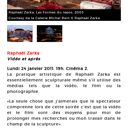
Raphaël Zarka, Les Formes du repos, 2003
Ra
Courtesy de la Galerie Michel Rein © Raphaël Zarka
Cou
Raphaël Zarka
Vidéo et après
Lundi 24 janvier 2011. 19h. Cinéma 2.
La pratique artistique de Raphaël Zarka est
essentiellement sculpturale même s’il utilise des
médias tels que la vidéo, le film ou la
photographie.
«La seule chose que j’aimerais que le spectateur
comprenne lors de cette soirée c’est que la vidéo
et le film sont des moyens pour moi de
prolonger mes recherches ou mon travail dans le
champ de la sculpture».