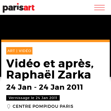
m
ART |
VIDÉO
Vidéo et après,
Raphaël Zarka
24 Jan
-
24 Jan 2011
Vernissage le 24 Jan 2011
CENTRE POMPIDOU PARIS
_