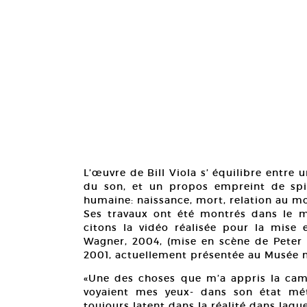
L’œuvre de Bill Viola s’ équilibre entre 
du son, et un propos empreint de spir
humaine: naissance, mort, relation au m
Ses travaux ont été montrés dans le m
citons la vidéo réalisée pour la mise
Wagner, 2004, (mise en scène de Peter 
2001, actuellement présentée au Musée n
«Une des choses que m’a appris la ca
voyaient mes yeux- dans son état mét
toujours latent dans la réalité dans laq