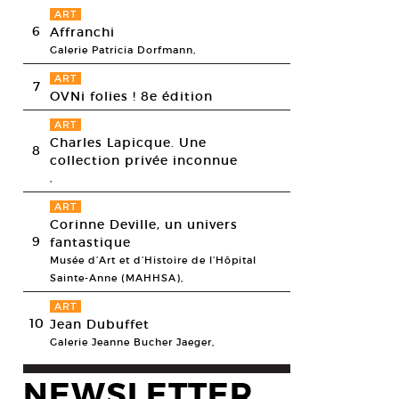
ART
6
Affranchi
Galerie Patricia Dorfmann,
ART
7
OVNi folies ! 8e édition
ART
Charles Lapicque. Une
8
collection privée inconnue
,
ART
Corinne Deville, un univers
9
fantastique
Musée d’Art et d’Histoire de l’Hôpital
Sainte-Anne (MAHHSA),
ART
10
Jean Dubuffet
Galerie Jeanne Bucher Jaeger,
NEWSLETTER