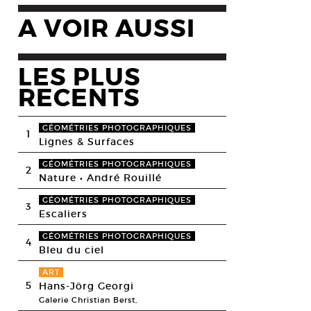
A VOIR AUSSI
LES PLUS
RECENTS
GÉOMÉTRIES PHOTOGRAPHIQUES
1
Lignes & Surfaces
GÉOMÉTRIES PHOTOGRAPHIQUES
2
Nature • André Rouillé
GÉOMÉTRIES PHOTOGRAPHIQUES
3
Escaliers
GÉOMÉTRIES PHOTOGRAPHIQUES
4
Bleu du ciel
ART
5
Hans-Jörg Georgi
Galerie Christian Berst,