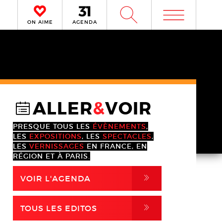
m
W
ON AIME
AGENDA
ALLER
&
VOIR
@
PRESQUE TOUS LES
ÉVÈNEMENTS
,
LES
EXPOSITIONS
, LES
SPECTACLES
,
LES
VERNISSAGES
EN FRANCE, EN
RÉGION ET À PARIS.
,
VOIR L'AGENDA
,
TOUS LES EDITOS