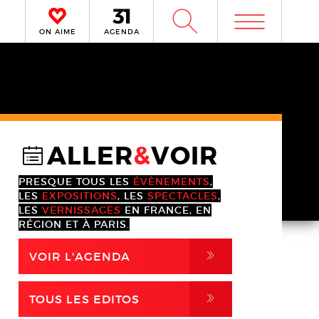
m
W
ON AIME
AGENDA
ALLER
&
VOIR
@
PRESQUE TOUS LES
ÉVÈNEMENTS
,
LES
EXPOSITIONS
, LES
SPECTACLES
,
LES
VERNISSAGES
EN FRANCE, EN
RÉGION ET À PARIS.
,
VOIR L'AGENDA
,
TOUS LES EDITOS