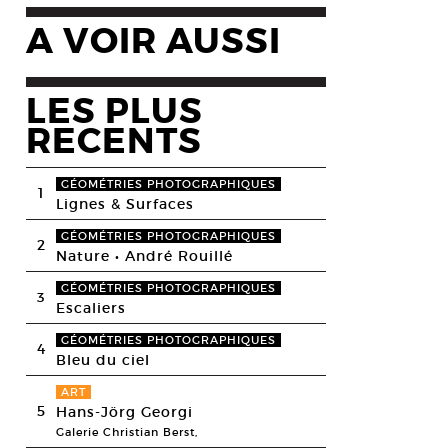
A VOIR AUSSI
LES PLUS
RECENTS
GÉOMÉTRIES PHOTOGRAPHIQUES
1
Lignes & Surfaces
GÉOMÉTRIES PHOTOGRAPHIQUES
2
Nature • André Rouillé
GÉOMÉTRIES PHOTOGRAPHIQUES
3
Escaliers
GÉOMÉTRIES PHOTOGRAPHIQUES
4
Bleu du ciel
ART
5
Hans-Jörg Georgi
Galerie Christian Berst,