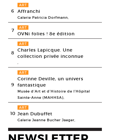
ART
6
Affranchi
Galerie Patricia Dorfmann,
ART
7
OVNi folies ! 8e édition
ART
Charles Lapicque. Une
8
collection privée inconnue
,
ART
Corinne Deville, un univers
9
fantastique
Musée d’Art et d’Histoire de l’Hôpital
Sainte-Anne (MAHHSA),
ART
10
Jean Dubuffet
Galerie Jeanne Bucher Jaeger,
NEWSLETTER